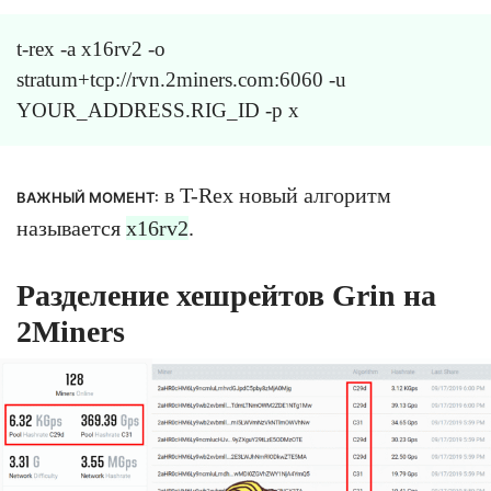
t-rex -a x16rv2 -o
stratum+tcp://rvn.2miners.com:6060 -u
YOUR_ADDRESS.RIG_ID -p x
в T-Rex новый алгоритм
ВАЖНЫЙ МОМЕНТ:
называется
x16rv2
.
Разделение хешрейтов Grin на
2Miners