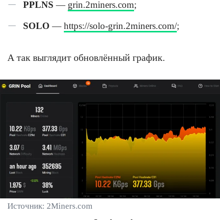
PPLNS
—
grin.2miners.com
;
SOLO
—
https://solo-grin.2miners.com/
;
А так выглядит обновлённый график.
Источник: 2Miners.com