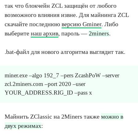
так что блокчейн ZCL защищён от любого
возможного влияния извне. Для майнинга ZCL
скачайте последнюю
версию Gminer
. Либо
выберите
наш архив
, пароль —
2miners
.
.bat-файл для нового алгоритма выглядит так.
miner.exe –algo 192_7 –pers ZcashPoW –server
zcl.2miners.com –port 2020 –user
YOUR_ADDRESS.RIG_ID –pass x
Майнить ZClassic на 2Miners также
можно в
двух режимах
: