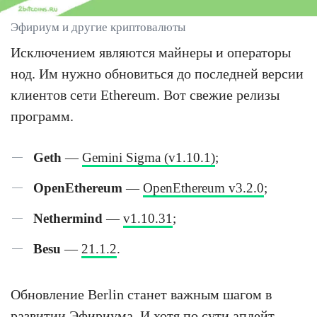
Эфириум и другие криптовалюты
Исключением являются майнеры и операторы
нод. Им нужно обновиться до последней версии
клиентов сети Ethereum. Вот свежие релизы
программ.
Geth
—
Gemini Sigma (v1.10.1)
;
OpenEthereum
—
OpenEthereum v3.2.0
;
Nethermind
—
v1.10.31
;
Besu
—
21.1.2
.
Обновление Berlin станет важным шагом в
развитии Эфириума. И хотя по сути апдейт