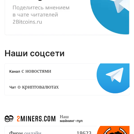
Наши соцсети
с новостями
Канал
о криптовалютах
Чат
Наш
майнинг-пул
Ферм
онлайн
18623