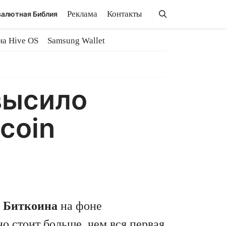
Поиск
Поиск
Реклама
Контакты
алютная Библия
на Hive OS
Samsung Wallet
высило
coin
 Биткоина
на фоне
 стоит больше, чем вся первая