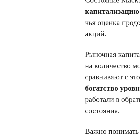
капитализацию
чья оценка прод
акций.
Рыночная капита
на количество м
сравнивают с эт
богатство уров
работали в обра
состояния.
Важно понимать 