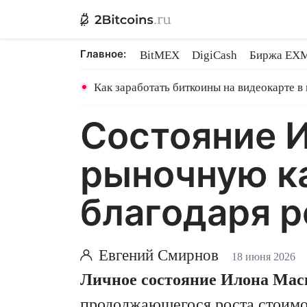
Главное:
BitMEX
DigiCash
Биржа EX
Ethereum на PoS
Shares в майн
Как заработать биткоины на видеокарте в
Состояние 
рыночную ка
благодаря р
Евгений Смирнов
18 июня 2026
Личное состояние Илона Ма
продолжающегося роста стоимос