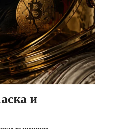
аска и
упную рыночную