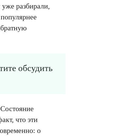
 уже разбирали,
 популярнее
обратную
отите обсудить
 Состояние
акт, что эти
новременно: о