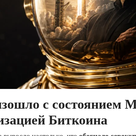
изошло с состоянием М
изацией Биткоина
 выросло настолько, что
обогнало совок