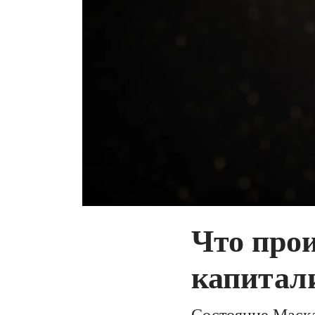
Что про
капитал
Состояние Маска