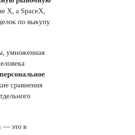
не X, а SpaceX,
делок по выкупу
ы, умноженная
человека
персональное
кие сравнения
тдельного
 — это в