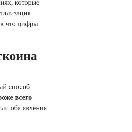
иях, которые
итализация
ак что цифры
.
ткоина
ный способ
роже всего
сли оба явления