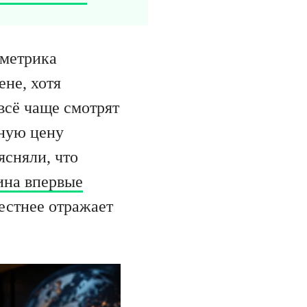
 метрика
ене, хотя
всё чаще смотрят
ьную цену
сняли, что
ина впервые
естнее отражает