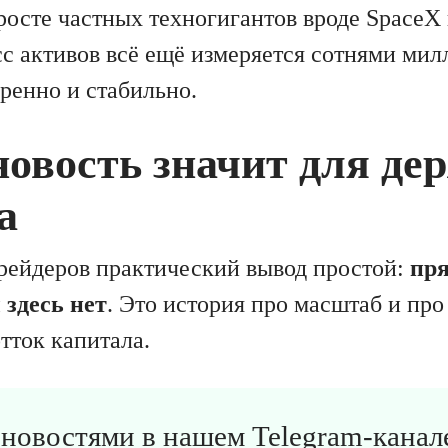
осте частных техногигантов вроде SpaceX и
с активов всё ещё измеряется сотнями милл
ренно и стабильно.
новость значит для де
а
трейдеров практический вывод простой:
пря
здесь нет
. Это история про масштаб и про
тток капитала.
 новостями в
нашем Telegram-канале