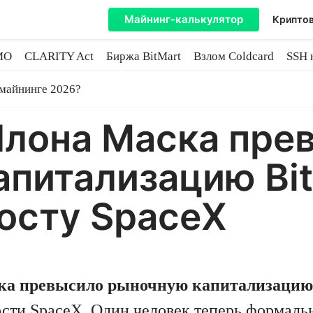
Майнинг-калькулятор
Криптов
MO
CLARITY Act
Биржа BitMart
Взлом Coldcard
SSH 
инге
 майнинге 2026?
Илона Маска пре
питализацию Bit
осту SpaceX
ска превысило рыночную капитализацию
ти SpaceX. Один человек теперь формально