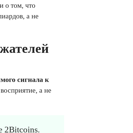
 о том, что
иардов, а не
ржателей
мого сигнала к
 восприятие, а не
 2Bitcoins
.