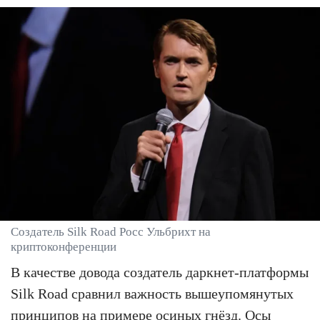
Создатель Silk Road Росс Ульбрихт на
криптоконференции
В качестве довода создатель даркнет-платформы
Silk Road сравнил важность вышеупомянутых
принципов на примере осиных гнёзд. Осы