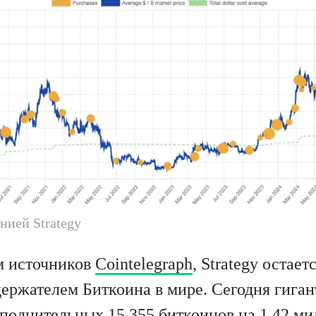
ией Strategy
м источников
Cointelegraph
, Strategy остае
ержателем Биткоина в мире. Сегодня гиган
полнительных 15 355 биткоинов на 1.42 ми