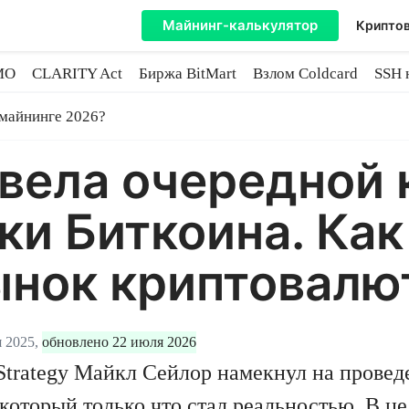
Майнинг-калькулятор
Криптов
MO
CLARITY Act
Биржа BitMart
Взлом Coldcard
SSH 
инге
 майнинге 2026?
овела очередной
ки Биткоина. Ка
ынок криптовалю
 2025,
обновлено 22 июля 2026
trategy Майкл Сейлор намекнул на провед
который только что стал реальностью. В ц