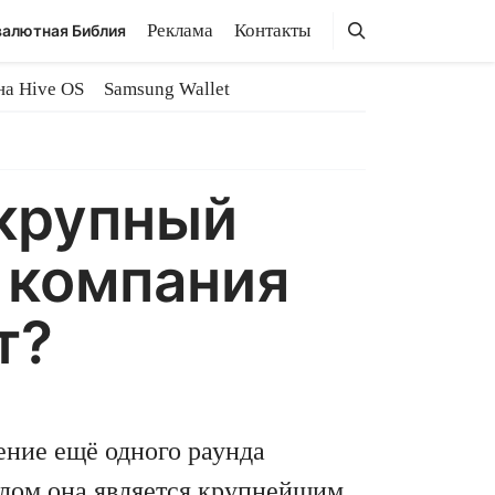
Поиск
Поиск
Реклама
Контакты
алютная Библия
на Hive OS
Samsung Wallet
 крупный
к компания
т?
ение ещё одного раунда
елом она является крупнейшим