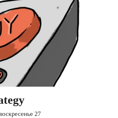
ategy
воскресенье 27