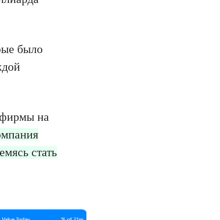
рые было
ждой
 фирмы на
омпания
емясь стать