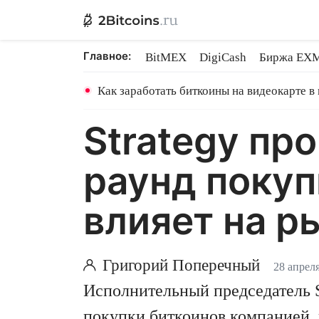
Главное:
BitMEX
DigiCash
Биржа EX
Ethereum на PoS
Shares в майн
Как заработать биткоины на видеокарте в
Strategy пр
раунд покуп
влияет на р
Григорий Поперечный
28 апреля
Исполнительный председатель S
покупки биткоинов компанией, 