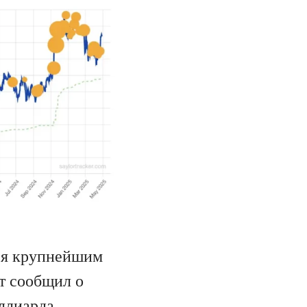
тся крупнейшим
т сообщил о
ллиарда