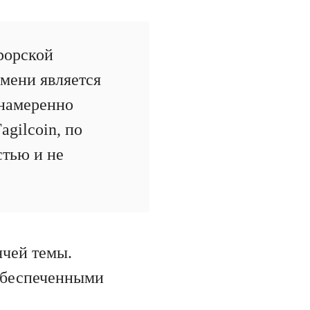
рорской
имени является
 намеренно
agilcoin, по
стью и не
ячей темы.
обеспеченными