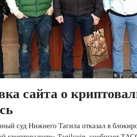
вка сайта о криптовал
сь
ный суд Нижнего Тагила отказал в блокиро
ой криптовалюте» Tagilcoin, сообщает
ТАС