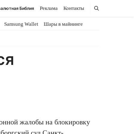
Поиск
Поиск
Реклама
Контакты
алютная Библия
Samsung Wallet
Шары в майнинге
ся
ионной жалобы на блокировку
ыборгский суд Санкт-