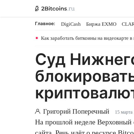
Главное:
DigiCash
Биржа EXMO
CLAR
Ethereum на PoS
Кредит на Bit
Как заработать биткоины на видеокарте в
Суд Нижнего
блокировать
криптовалю
Григорий Поперечный
15 марта
На прошлой неделе Верховный 
сайта. Речь идёт о ресурсе Bitc