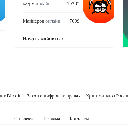
Ферм
онлайн
19395
Майнеров
онлайн
7099
Начать майнить
нг Bitcoin
Закон о цифровых правах
Крипто-шлюз Росс
тная библия
Эксплойт Coldcard
ры
О проекте
Реклама
Контакты