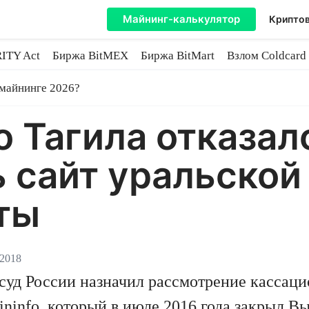
Майнинг-калькулятор
Криптов
ITY Act
Биржа BitMEX
Биржа BitMart
Взлом Coldcard
coin
 майнинге 2026?
 Тагила отказал
 сайт уральской
ты
 2018
суд России назначил рассмотрение кассац
oininfo, который в июле 2016 года закрыл В