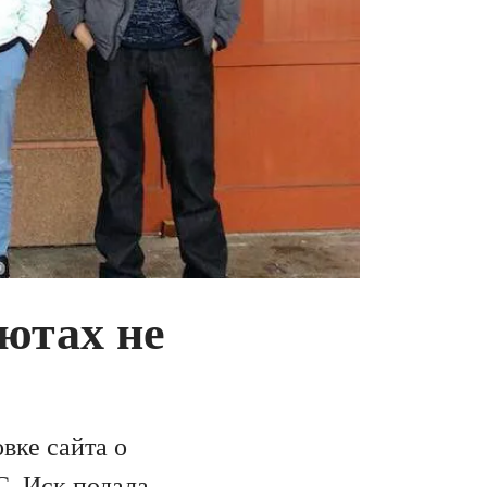
ютах не
вке сайта о
С
. Иск подала