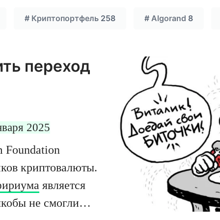
#
Криптопортфель
258
#
Algorand
8
ить переход
нваря 2025
m Foundation
иков криптовалюты.
ириума
является
 якобы не смогли