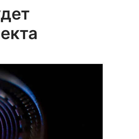
удет
оекта