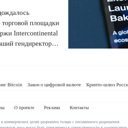
дождалось
— торговой площадки
жи Intercontinental
вший гендиректор
льшой пост на
 том, как его фирма
вированные под
тракты
.
нг Bitcoin
Закон о цифровой валюте
Крипто-шлюз Росс
oldcard
Кредит на Bitcoin
ры
О проекте
Реклама
Контакты
 в коммерческих целях разрешено только с письменного разрешения
виновные лица могут быть привлечены к ответственности в соответствии