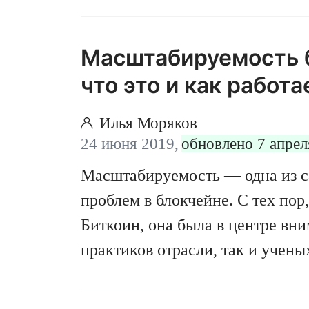
выполнить все обещания, данны
проекта. Ну а переход на Ether
ими как попытка исправить со
Масштабируемость 
хотя в итоге прийти к масштаб
что это и как работа
глобальных масштабах всё равн
Илья Моряков
24 июня 2019,
обновлено 7 апрел
Масштабируемость — одна из 
проблем в блокчейне. С тех пор
Биткоин, она была в центре вн
практиков отрасли, так и учены
Питер Чжоу исследуют вопрос
блокчейна в VeChain и сравнив