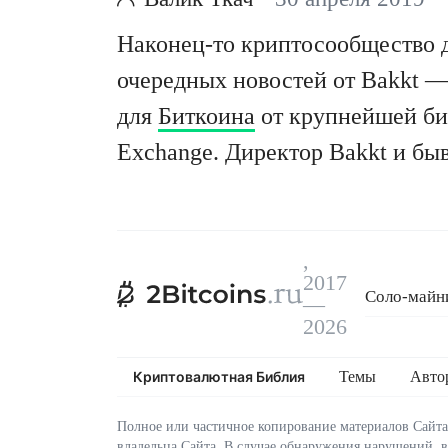
Наконец-то криптосообщество 
очередных новостей от Bakkt 
для
Биткоина
от крупнейшей бир
Exchange. Директор Bakkt и бы
Coinbase Адам Уайт написал бо
Medium. В нём рассказывается о
намерена хранить BTC, зарезер
,
2017
предлагаемые
фьючерсные кон
Соло-майни
—
Эксплойт C
2026
Криптовалютная Библия
Темы
Авто
Полное или частичное копирование материалов Сайта
владельца Сайта. В случае обнаружения нарушений, 