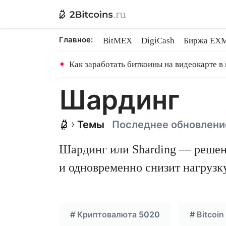
Главное:
BitMEX
DigiCash
Биржа EX
Ethereum на PoS
Shares в майн
Как заработать биткоины на видеокарте в
Шардинг
Темы
Последнее обновление
Шардинг или Sharding — решен
и одновременно снизит нагрузк
#
Криптовалюта
5020
#
Bitcoin