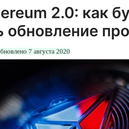
сы и минусы. Их
ereum 2.0: как б
валютные
 обновление пр
блику глубоким
я развития
 будет чертовски
бновлено 7 августа 2020
лица.