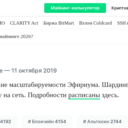
Майнинг-калькулятор
Криптов
MO
CLARITY Act
Биржа BitMart
Взлом Coldcard
SSH 
инге
 майнинге 2026?
 — 11 октября 2019
ие масштабируемости Эфириума. Шардинг 
у на сеть. Подробности
расписаны
здесь.
4192
#
Блокчейн
4154
#
Альткоин
2744