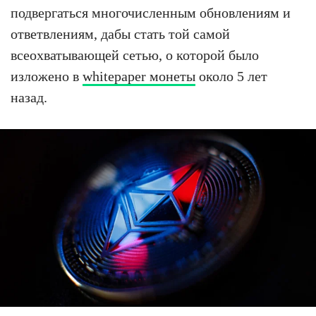
подвергаться многочисленным обновлениям и
ответвлениям, дабы стать той самой
всеохватывающей сетью, о которой было
изложено в
whitepaper монеты
около 5 лет
назад.