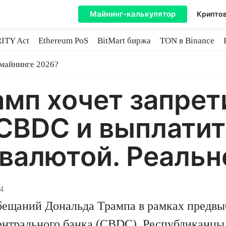
Майнинг-калькулятор
Криптов
ITY Act
Ethereum PoS
BitMart биржа
TON в Binance
ытие
 майнинге 2026?
мп хочет запрет
CBDC и выплатит
алютой. Реально
4
бещаний Дональда Трампа в рамках предвыб
ентрального банка (CBDC). Республиканц