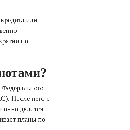
 кредита или
твенно
кратий по
алютами?
е Федерального
). После него с
ионно делится
ивает планы по