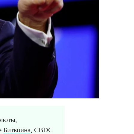
алюты,
же
Биткоина
, CBDC