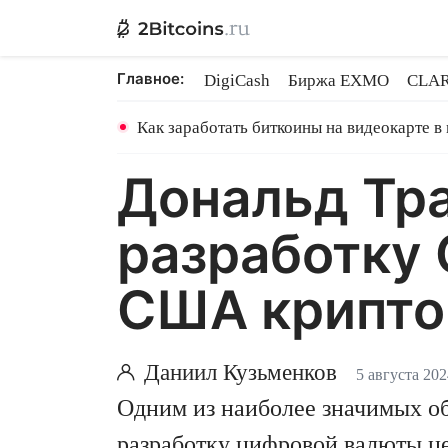
Главное:
DigiCash
Биржа EXMO
CLAR
Шары в майнинге
BitMEX закр
Как заработать биткоины на видеокарте в
Дональд Тра
разработку 
США криптов
Даниил Кузьменков
5 августа 202
Одним из наиболее значимых о
разработку цифровой валюты ц