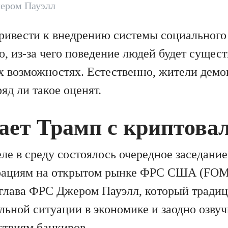
ером Пауэлл
привести к внедрению системы социального
о, из-за чего поведение людей будет сущес
их возможностях. Естественно, жители демо
д ли такое оценят.
лает Трамп с криптов
ле в среду состоялось очередное заседани
рациям на открытом рынке ФРС США (FOMC
глава ФРС Джером Пауэлл, который традиц
льной ситуации в экономике и заодно озвуч
твиям банкиров.