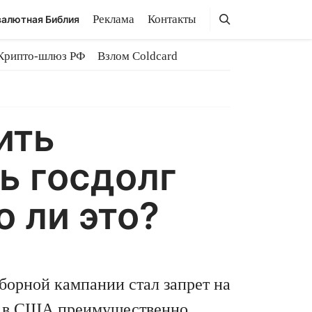
Поиск
Поиск
Реклама
Контакты
алютная Библия
Крипто-шлюз РФ
Взлом Coldcard
ить
ь госдолг
 ли это?
орной кампании стал запрет на
ы в США преимущественно