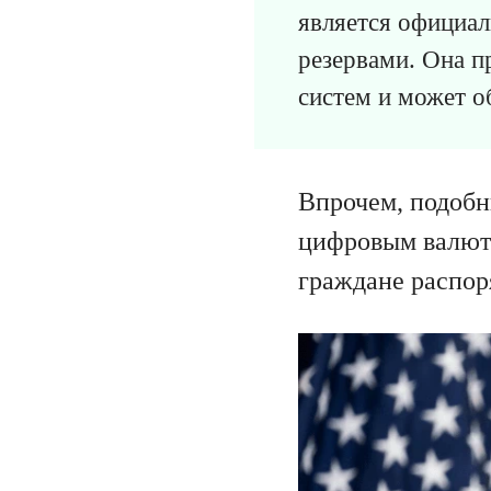
является официа
резервами. Она 
систем и может о
Впрочем, подобн
цифровым валюта
граждане распор