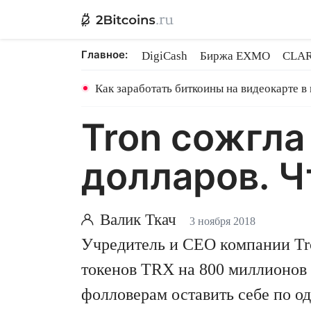
Главное:
DigiCash
Биржа EXMO
CLAR
Ethereum на PoS
Кредит на Bit
Как заработать биткоины на видеокарте в
Tron сожгла
долларов. Ч
Валик Ткач
3 ноября 2018
Учредитель и CEO компании Tr
токенов TRX на 800 миллионов 
фолловерам оставить себе по од