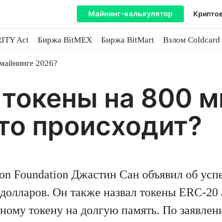
Майнинг-калькулятор
Криптов
ITY Act
Биржа BitMEX
Биржа BitMart
Взлом Coldcard
coin
 майнинге 2026?
 токены на 800 
то происходит?
on Foundation Джастин Сан объявил об ус
долларов. Он также назвал токены ERC-20
ному токену на долгую память. По заявлен