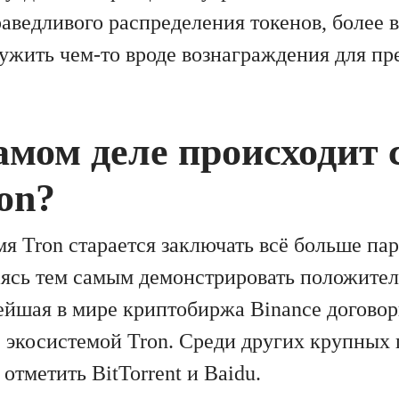
аведливого распределения токенов, более 
лужить чем-то вроде вознаграждения для п
амом деле происходит 
on?
мя Tron старается заключать всё больше па
ясь тем самым демонстрировать положител
ейшая в мире криптобиржа Binance договор
с экосистемой Tron. Среди других крупных
тметить BitTorrent и Baidu.