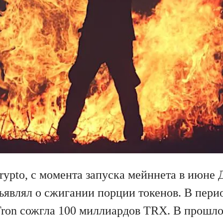
ypto, с момента запуска мейннета в июне
бъявлял о сжигании порции токенов. В пери
ron сожгла 100 миллиардов TRX. В прошл