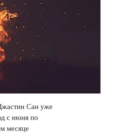
 Джастин Сан уже
од с июня по
ом месяце