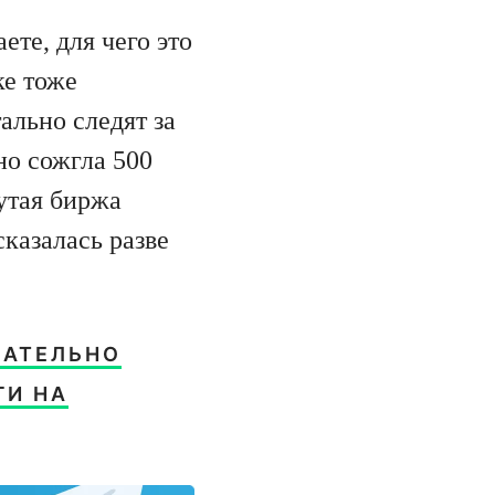
ете, для чего это
ке тоже
ально следят за
но сожгла 500
утая биржа
сказалась разве
ЩАТЕЛЬНО
ГИ НА