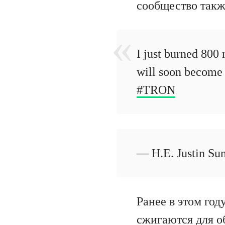
сообщество такж
I just burned 800
will soon become h
#TRON
— H.E. Justin Sun
Ранее в этом год
сжигаются для о