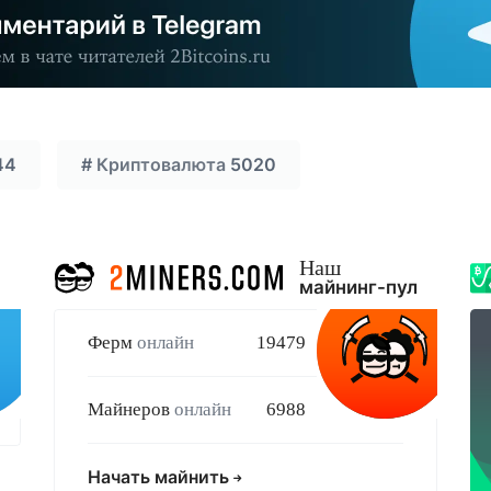
44
#
Криптовалюта
5020
Наш
майнинг-пул
Ферм
онлайн
19479
Майнеров
онлайн
6988
Начать майнить