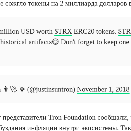
е сожгло токены на 2 миллиарда долларов в
 million USD worth
$TRX
ERC20 tokens.
$T
istorical artifacts😋 Don't forget to keep one 
 👨‍🚀 🌞 (@justinsuntron)
November 1, 2018
у представители Tron Foundation сообщали,
буздания инфляции внутри экосистемы. Та