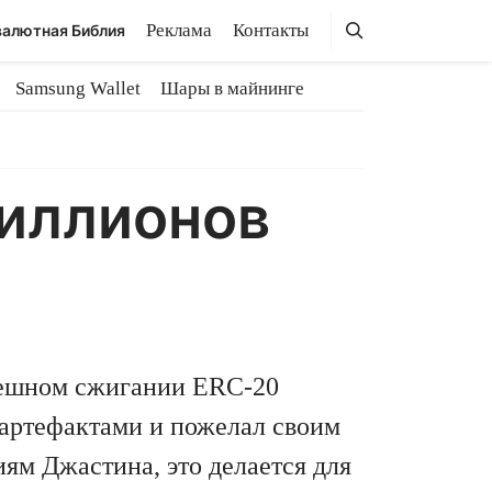
Поиск
Поиск
Реклама
Контакты
алютная Библия
Samsung Wallet
Шары в майнинге
миллионов
пешном сжигании ERC-20
 артефактами и пожелал своим
иям Джастина, это делается для