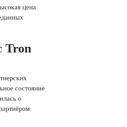
высокая цена
реданных
с Tron
ртнерских
ьное состояние
илась о
 партнёром