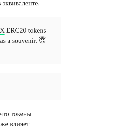
 эквиваленте.
RX
ERC20 tokens
as a souvenir. 😇
 что токены
кже влияет