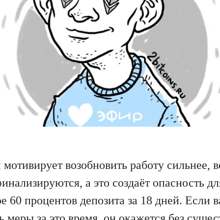
мотивирует возобновить работу сильнее, в
финализируются, а это создаёт опасность дл
ре 60 процентов депозита за 18 дней. Если 
 меры за это время, он окажется без суще