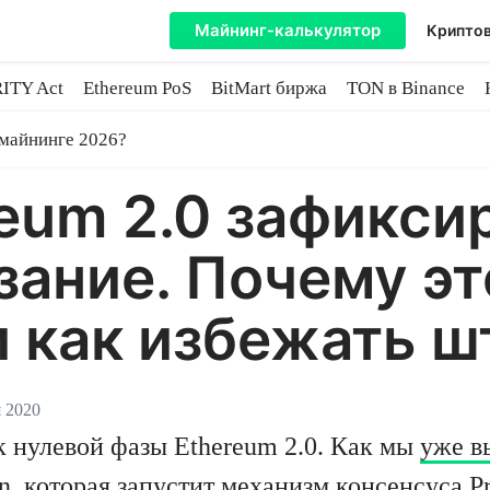
Майнинг-калькулятор
Криптов
ITY Act
Ethereum PoS
BitMart биржа
TON в Binance
ытие
 майнинге 2026?
reum 2.0 зафикси
зание. Почему эт
 как избежать 
я 2020
к нулевой фазы Ethereum 2.0. Как мы
уже в
, которая запустит механизм консенсуса Pro