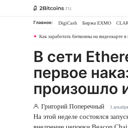
Главное:
DigiCash
Биржа EXMO
CLAR
Шары в майнинге
BitMEX закр
Как заработать биткоины на видеокарте в
В сети Ethe
первое нака
произошло и
Григорий Поперечный
3 декабр
На этой неделе состоялся запус
внедрение цепочки Beacon Chain