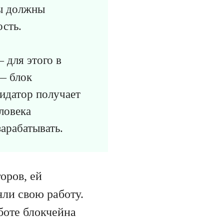
ры должны
ость.
 для этого в
— блок
лидатор получает
ловека
зарабатывать.
оров, ей
ли свою работу.
боте блокчейна