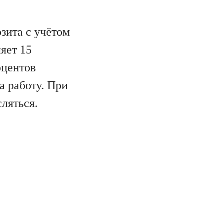
озита с учётом
яет 15
оцентов
а работу. При
сляться.