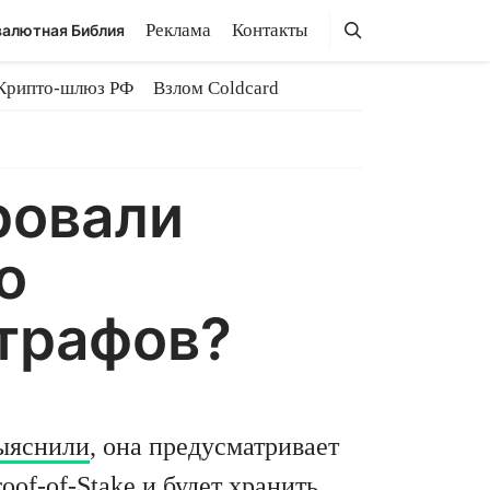
Поиск
Поиск
Реклама
Контакты
алютная Библия
Крипто-шлюз РФ
Взлом Coldcard
ровали
о
штрафов?
ыяснили
, она предусматривает
of-of-Stake и будет хранить