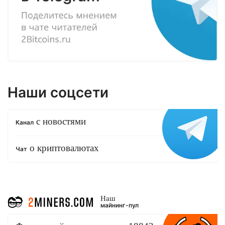
Наши соцсети
с новостями
Канал
о криптовалютах
Чат
Наш
майнинг-пул