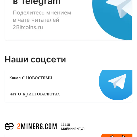
Наши соцсети
с новостями
Канал
о криптовалютах
Чат
Наш
майнинг-пул