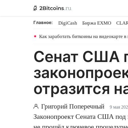
Главное:
DigiCash
Биржа EXMO
CLAR
Ethereum на PoS
Кредит на Bit
Как заработать биткоины на видеокарте в
Сенат США п
законопроек
отразится н
Григорий Поперечный
9 мая 20
Законопроект Сената США под 
не прошёл ключевое процедурно