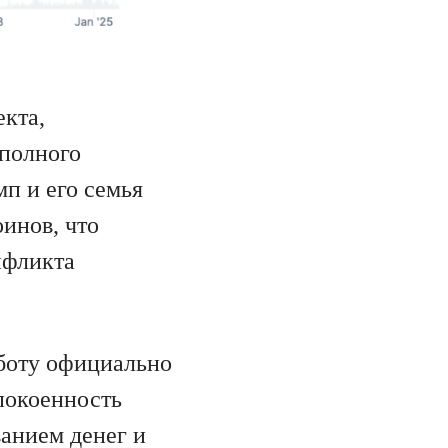
екта,
 полного
п и его семья
инов, что
нфликта
бботу официально
покоенность
анием денег и