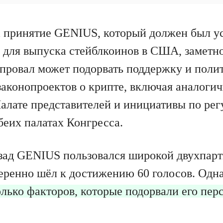
 принятие GENIUS, который должен был у
 для выпуска стейблкоинов в США, заметно
т провал может подорвать поддержку и поли
законопроектов о крипте, включая аналоги
Палате представителей и инициативы по ре
беих палатах Конгресса.
зад GENIUS пользовался широкой двухпар
еренно шёл к достижению 60 голосов. Одна
лько факторов, которые подорвали его пер