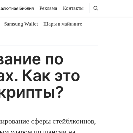
Поиск
Поиск
Реклама
Контакты
алютная Библия
Samsung Wallet
Шары в майнинге
вание по
х. Как это
 крипты?
ирование сферы стейблкоинов,
ным ударом по шансам на