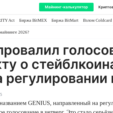
Майнинг-калькулятор
Криптов
ITY Act
Биржа BitMEX
Биржа BitMart
Взлом Coldcard
coin
 майнинге 2026?
ровалил голосо
ту о стейблкоина
а регулировании
25
названием GENIUS, направленный на регул
е голосование в четверг. Это стало серьёз