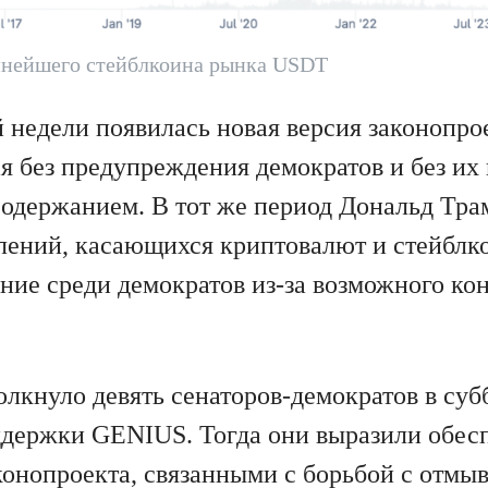
пнейшего стейблкоина рынка USDT
 недели появилась новая версия законопро
я без предупреждения демократов и без их
содержанием. В тот же период Дональд Трам
влений, касающихся криптовалют и стейблко
ние среди демократов из-за возможного ко
олкнуло девять сенаторов-демократов в су
оддержки GENIUS. Тогда они выразили обес
онопроекта, связанными с борьбой с отмыв