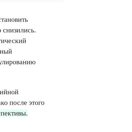
становить
 снизились.
тический
чный
гулированию
тийной
ко после этого
спективы.