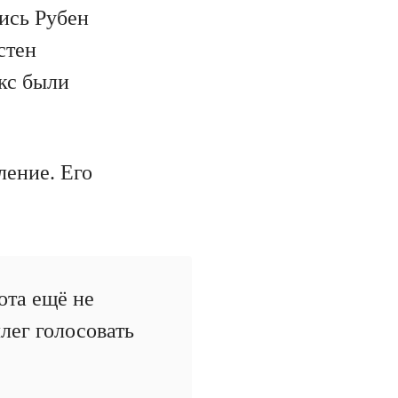
ись Рубен
стен
кс были
ление. Его
ота ещё не
ллег голосовать