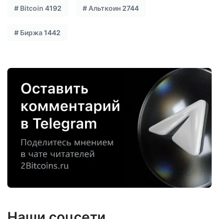
#
Bitcoin
4192
#
Альткоин
2744
#
Биржа
1442
Наши соцсети