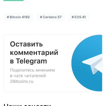
#
Bitcoin
4192
#
Cardano
57
#
EOS
41