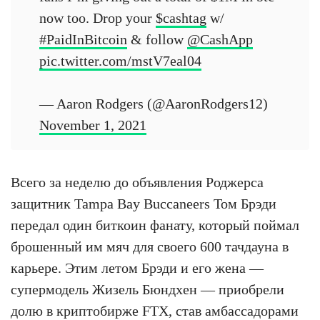
now too. Drop your
$cashtag
w/
#PaidInBitcoin
& follow
@CashApp
pic.twitter.com/mstV7eal04
— Aaron Rodgers (@AaronRodgers12)
November 1, 2021
Всего за неделю до объявления Роджерса
защитник Tampa Bay Buccaneers Том Брэди
передал один биткоин фанату, который поймал
брошенный им мяч для своего 600 тачдауна в
карьере. Этим летом Брэди и его жена —
супермодель Жизель Бюндхен — приобрели
долю в криптобирже FTX, став амбассадорами