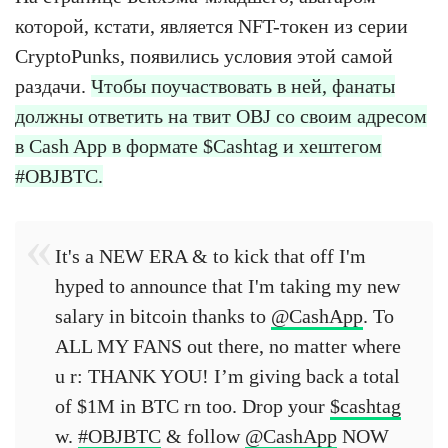
которой, кстати, является NFT-токен из серии
CryptoPunks, появились условия этой самой
раздачи.
Чтобы поучаствовать в ней, фанаты
должны ответить на твит OBJ со своим адресом
в Cash App в формате $Cashtag и хештегом
#OBJBTC.
It's a NEW ERA & to kick that off I'm
hyped to announce that I'm taking my new
salary in bitcoin thanks to
@CashApp
. To
ALL MY FANS out there, no matter where
u r: THANK YOU! I’m giving back a total
of $1M in BTC rn too. Drop your
$cashtag
w.
#OBJBTC
& follow
@CashApp
NOW