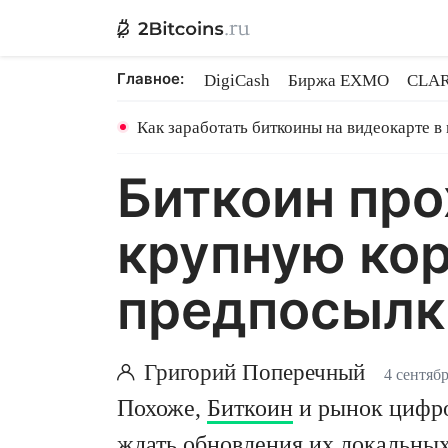
Главное:
DigiCash
Биржа EXMO
CLAR
Ethereum на PoS
Кредит на Bit
Как заработать биткоины на видеокарте в
Биткоин про
крупную кор
предпосылк
Григорий Поперечный
4 сентябр
Похоже,
Биткоин
и рынок цифро
ждать обновления их локальных