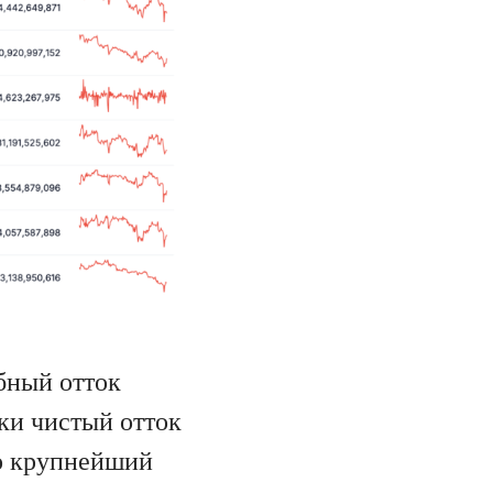
бный отток
ки чистый отток
то крупнейший