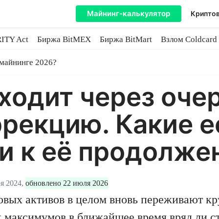
Майнинг-калькулятор
Криптов
ITY Act
Биржа BitMEX
Биржа BitMart
Взлом Coldcard
coin
 майнинге 2026?
ходит через оче
рекцию. Какие е
и к её продолже
я 2024,
обновлено 22 июля 2026
вых активов в целом вновь переживают кр
 максимумов в ближайшее время вряд ли ст