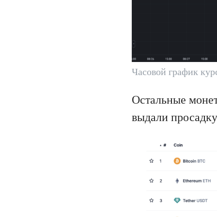
Часовой график кур
Остальные монет
выдали просадку