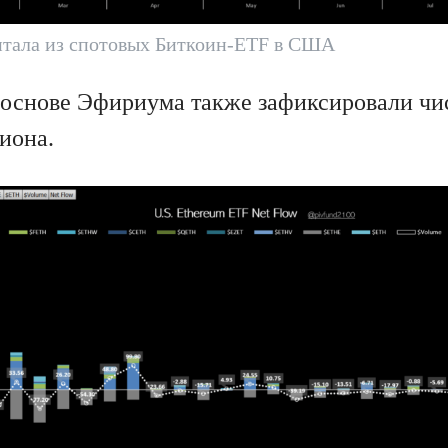
итала из спотовых Биткоин-ETF в США
основе Эфириума также зафиксировали чис
иона.