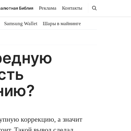
Поиск
Поиск
Реклама
Контакты
алютная Библия
Samsung Wallet
Шары в майнинге
редную
сть
нию?
упную коррекцию, а значит
оит. Такой вывод сделал