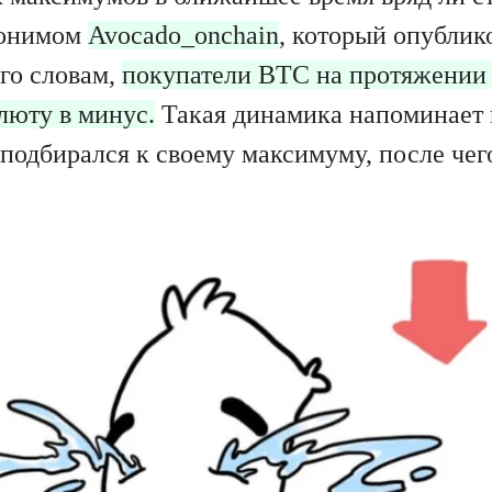
донимом
Avocado_onchain
, который опублик
его словам,
покупатели BTC на протяжении 
люту в минус.
Такая динамика напоминает 
 подбирался к своему максимуму, после чег