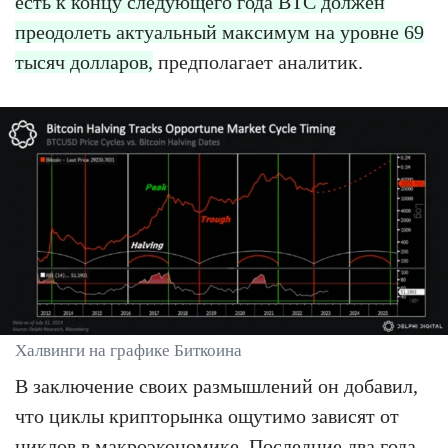
есть к концу следующего года BTC должен
преодолеть актуальный максимум на уровне 69
тысяч долларов,
предполагает аналитик.
Халвинги на графике Биткоина
В заключение своих размышлений он добавил,
что циклы крипторынка ощутимо зависят от
циклов в макроэкономике. Последние два года