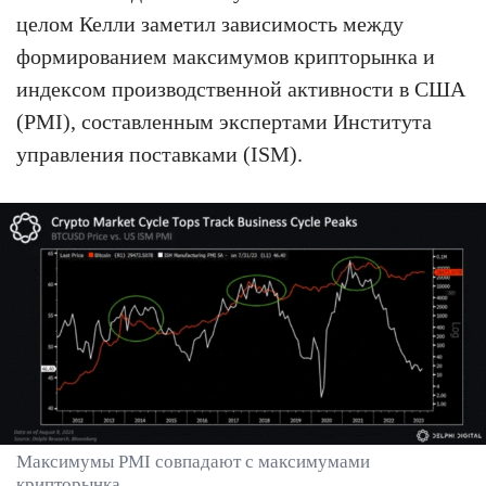
целом Келли заметил зависимость между
формированием максимумов крипторынка и
индексом производственной активности в США
(PMI), составленным экспертами Института
управления поставками (ISM).
Максимумы PMI совпадают с максимумами
крипторынка