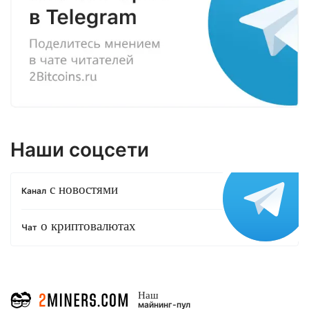
Наши соцсети
с новостями
Канал
о криптовалютах
Чат
Наш
майнинг-пул