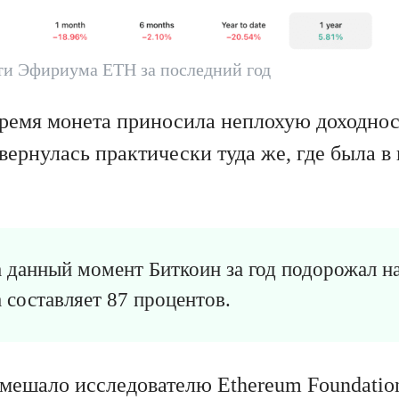
ти Эфириума ETH за последний год
время монета приносила неплохую доходнос
вернулась практически туда же, где была 
а данный момент Биткоин за год подорожал на
a составляет 87 процентов.
омешало исследователю Ethereum Foundati