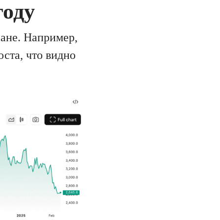
году
ране. Например,
оста, что видно