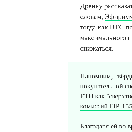
Дрейку рассказат
словам,
Эфириу
тогда как BTC п
максимального п
снижаться.
Напомним, твёрдо
покупательной с
ETH как "сверхтв
комиссий EIP-15
Благодаря ей во 