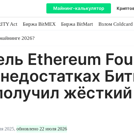
Майнинг-калькулятор
Криптов
ITY Act
Биржа BitMEX
Биржа BitMart
Взлом Coldcard
coin
 майнинге 2026?
ль Ethereum Fou
 недостатках Бит
получил жёсткий 
ля 2025,
обновлено 22 июля 2026