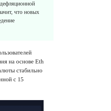
я дефляционной
ачит, что новых
едение
ользователей
вня на основе Eth
валюты стабильно
нной с 15