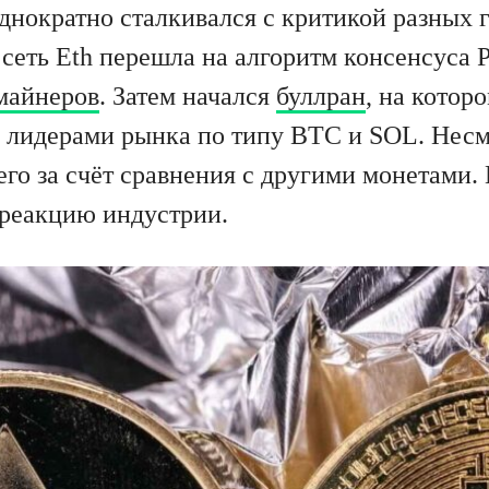
нократно сталкивался с критикой разных 
сеть Eth перешла на алгоритм консенсуса Pr
майнеров
. Затем начался
буллран
, на котор
с лидерами рынка по типу BTC и SOL. Несмо
его за счёт сравнения с другими монетами. 
 реакцию индустрии.