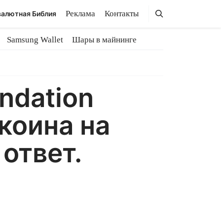
Поиск
Поиск
Реклама
Контакты
алютная Библия
Samsung Wallet
Шары в майнинге
ndation
коина на
ответ.