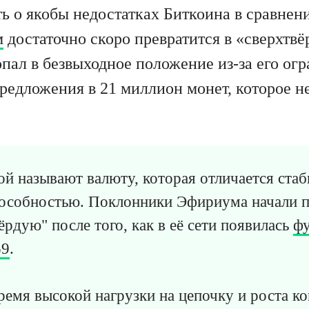
ь о якобы недостатках Биткоина в сравнен
м
достаточно скоро превратится в «сверхтвё
опал в безвыходное положение из-за его ог
редложения в 21 миллион монет, которое н
й называют валюту, которая отличается ста
пособностью. Поклонники Эфириума начали 
ёрдую" после того, как в её сети появилась
фу
59
.
время высокой нагрузки на цепочку и роста к