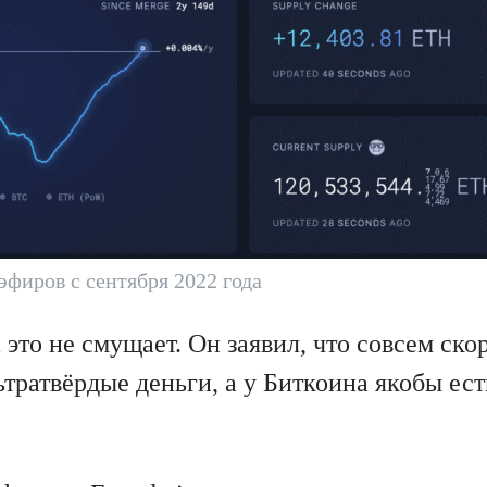
эфиров с сентября 2022 года
это не смущает. Он заявил, что совсем ско
ьтратвёрдые деньги, а у Биткоина якобы ес