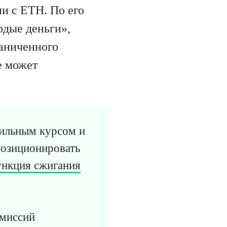
ии с ETH. По его
рдые деньги»,
раниченного
е может
бильным курсом и
позиционировать
нкция сжигания
омиссий