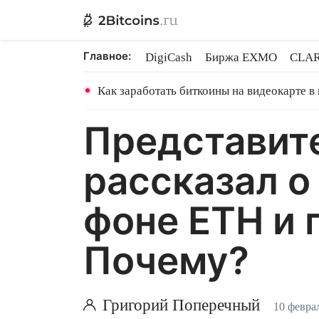
Главное:
DigiCash
Биржа EXMO
CLAR
Ethereum на PoS
Кредит на Bit
Как заработать биткоины на видеокарте в
Представите
рассказал о
фоне ETH и 
Почему?
Григорий Поперечный
10 февра