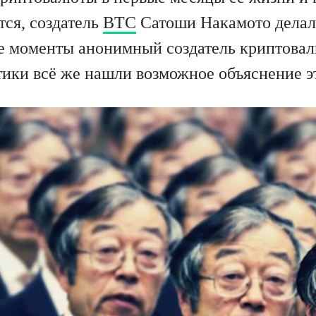
ся, создатель
BTC
Сатоши Накамото делал
в те моменты анонимный создатель крипто
тики всё же нашли возможное объяснение э