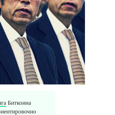
нга
Биткоина
риентировочно