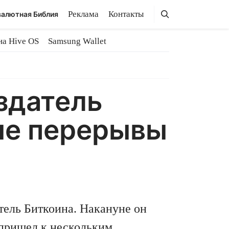
Поиск
Поиск
Реклама
Контакты
алютная Библия
на Hive OS
Samsung Wallet
здатель
ые перерывы
ель Биткоина. Накануне он
 пришел к нескольким