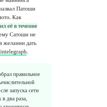
 назвал Патоши
мото. Как
ил её в течение
чему Сатоши не
в желании дать
intelegraph
.
обрал правильное
вычислительной
сле запуска сети
 в два раза,
то крошечная