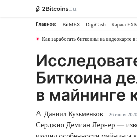
Главное:
BitMEX
DigiCash
Биржа EX
Ethereum на PoS
Shares в майн
Как заработать биткоины на видеокарте в
Исследовате
Биткоина д
в майнинге
Даниил Кузьменков
26 июня 202
Серджио Демиан Лернер — изве
изучил особенности майнинга 