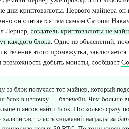
ые дни криптовалюты. Первого майнера он
менно он считается тем самым Сатоши Нака
ил Лернер,
создатель криптовалюты не майн
ут каждого блока
. Одно из объяснений, по
 в течение этого промежутка, заключается 
 возможность добыть монеты, сообщает
Co
у за блок получает тот майнер, который под
л блок в цепочку — блокчейн. Чем больше 
льше шансов найти блок. Посколько сразу по
 халвингов, то есть снижений награды за блок
 приносило целых 50 BTC. По тому курсу э