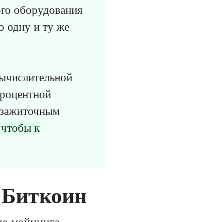
ого оборудования
о одну и ту же
вычислительной
процентной
м зажиточным
,
чтобы к
 Биткоин
ие майнинга