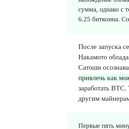
сумма, однако с т
6.25 биткоина. Со
После запуска с
Накамото облада
Сатоши осознава
привлечь как мо
заработать BTC. 
другим майнерам
Первые пять мину