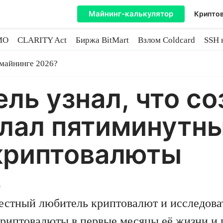
Майнинг-калькулятор
Криптов
MO
CLARITY Act
Биржа BitMart
Взлом Coldcard
SSH 
инге
 майнинге 2026?
ль узнал, что со
елал пятиминутн
 криптовалюты
0
стный любитель криптовалют и исследоват
криптовалюты в первые месяцы её жизни и