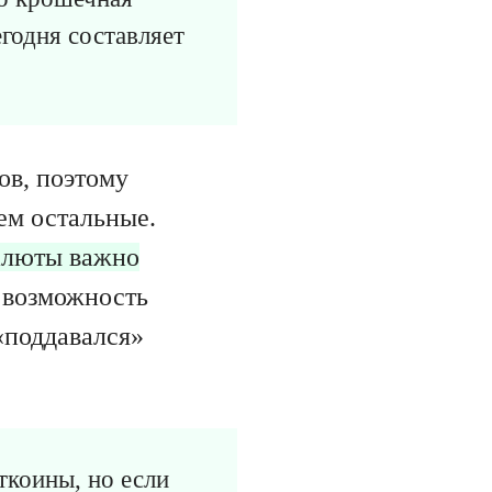
егодня составляет
ов, поэтому
ем остальные.
валюты важно
м возможность
«поддавался»
ткоины, но если