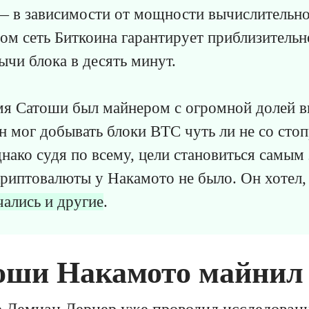
 — в зависимости от мощности вычислительн
зом сеть Биткоина гарантирует приблизительн
ычи блока в десять минут.
емя Сатоши был майнером с огромной долей 
н мог добывать блоки BTC чуть ли не со сто
нако судя по всему, цели становиться самы
криптовалюты у Накамото не было. Он хотел
ались и другие
.
оши Накамото майнил
 Демиан Лернер уже проводил исследован