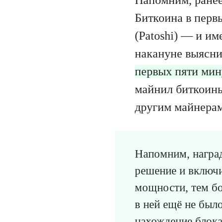
Биткоина в перв
(Patoshi) — и и
накануне выясн
первых пяти мин
майнил биткоины
другим майнерам
Напомним, наград
решение и включи
мощности, тем бо
в ней ещё не было
нахождение блока