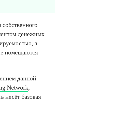
м собственного
ментом денежных
бируемостью, а
 не помещаются
шением данной
ing Network
,
ь несёт базовая