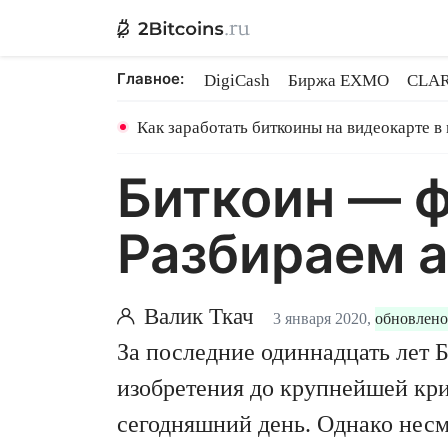
Главное:
DigiCash
Биржа EXMO
CLAR
Ethereum на PoS
Кредит на Bit
Как заработать биткоины на видеокарте в
Биткоин — 
Разбираем 
Валик Ткач
3 января 2020,
обновлено
За последние одиннадцать лет 
изобретения до крупнейшей кри
сегодняшний день. Однако несм