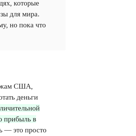
дях, которые
ьзы для мира.
у, но пока что
ржам США,
отать деньги
личительной
ю прибыль в
ть — это просто