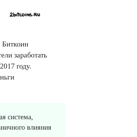
. Биткоин
тели заработать
2017 году.
еньги
ая система,
раничного влияния