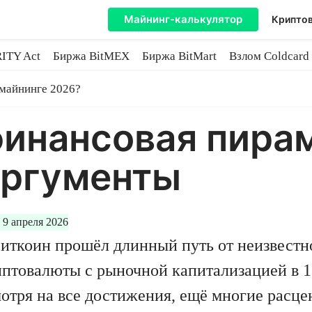
Майнинг-калькулятор
Криптов
ITY Act
Биржа BitMEX
Биржа BitMart
Взлом Coldcard
coin
 майнинге 2026?
финансовая пира
аргументы
 9 апреля 2026
Биткоин прошёл длинный путь от неизвестно
птовалюты с рыночной капитализацией в 1
отря на все достижения, ещё многие расц