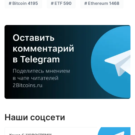
#
Bitcoin
4195
#
ETF
590
#
Ethereum
1468
Наши соцсети
с новостями