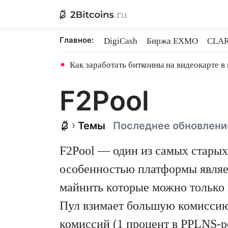
Главное:
DigiCash
Биржа EXMO
CLAR
Ethereum на PoS
Кредит на Bit
Как заработать биткоины на видеокарте в
F2Pool
Темы
Последнее обновлени
F2Pool — один из самых старых
особенностью платформы являетс
майнить которые можно только 
Пул взимает большую комиссию, 
комиссий (1 процент в PPLNS-