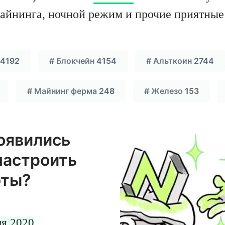
айнинга, ночной режим и прочие приятные
4192
#
Блокчейн
4154
#
Альткоин
2744
#
Майнинг ферма
248
#
Железо
153
появились
настроить
юты?
ля 2020