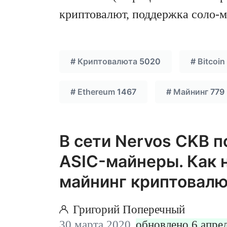
криптовалют, поддержка соло-м
#
Криптовалюта
5020
#
Bitcoin
#
Ethereum
1467
#
Майнинг
779
В сети Nervos CKB 
ASIC-майнеры. Как 
майнинг криптовал
Григорий Поперечный
30 марта 2020,
обновлено 6 апре