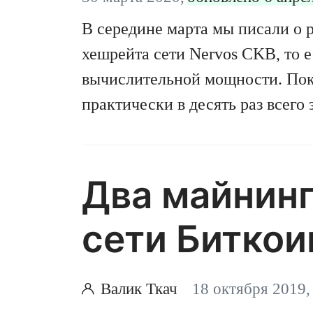
В середине марта мы писали о 
хешрейта сети Nervos CKB, то е
вычислительной мощности. Пок
практически в десять раз всего 
ощутили все майнеры криптова
заподозрили в происходящем A
Bitmain, которые должны выйти
Два майнинг
Оказывается, производитель To
сети Биткои
переиграть гиганта Битмейн, и 
C1 уже майнят CKB. Рассказыва
настроить подобные устройства
Валик Ткач
18 октября 2019,