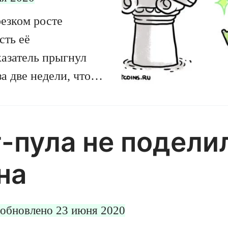
резком росте
сть её
азатель прыгнул
за две недели, что
люты. Тогда мы
SIC-майнеры от
 в апреле.
-пула не поделил
dek сумел
на
его асики Toddminer
ем, как правильно
.
обновлено 23 июня 2020