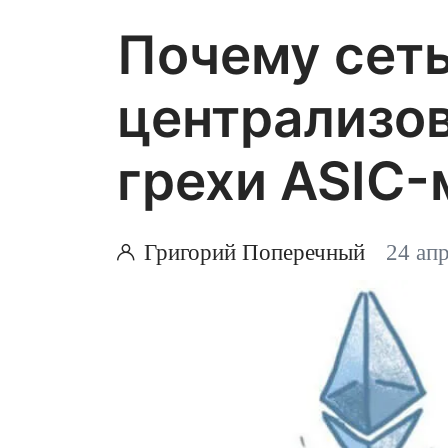
были заданы ещё анонимным со
Почему сеть
криптовалюты
Сатоши Накамот
централизов
целесообразности ограничений 
утихают даже сегодня.
грехи ASIC
Григорий Поперечный
24 ап