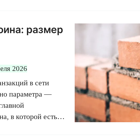
оина: размер
реля 2026
нзакций в сети
жно параметра —
 главной
а, в которой есть
ообще за всю
ные свойства блоков