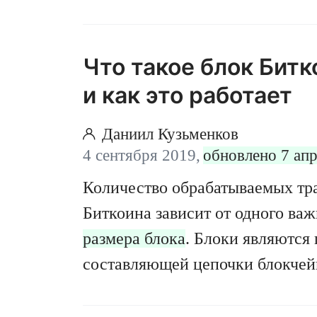
Что такое блок Битк
и как это работает
Даниил Кузьменков
4 сентября 2019,
обновлено 7 ап
Количество обрабатываемых тра
Биткоина зависит от одного ва
размера блока
. Блоки являются
составляющей цепочки блокчейн
информация о переводах BTC в
историю
Биткоина
. И хотя глав