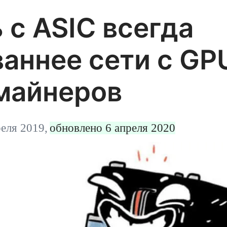
здателем
 с ASIC всегда
о
, дебаты о
аннее сети с GP
об их размере не
-майнеров
реля 2019,
обновлено 6 апреля 2020