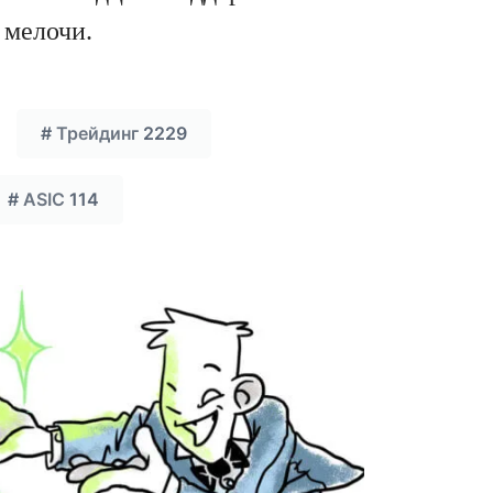
 мелочи.
#
Трейдинг
2229
#
ASIC
114