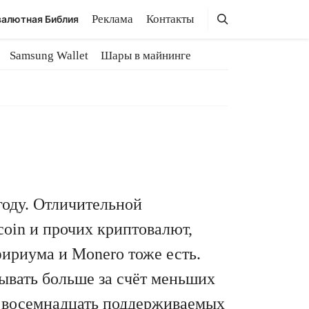
Поиск
Поиск
Реклама
Контакты
алютная Библия
Samsung Wallet
Шары в майнинге
году. Отличительной
coin и прочих криптовалют,
ириума и Monero тоже есть.
тывать больше за счёт меньших
а восемнадцать поддерживаемых