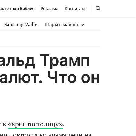
Поиск
Поиск
Реклама
Контакты
алютная Библия
Samsung Wallet
Шары в майнинге
альд Трамп
алют. Что он
у в
«криптостолицу»
.
и повторил во время речи на