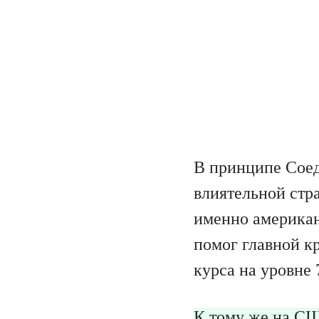
В принципе Соед
влиятельной стр
именно америка
помог главной к
курса на уровне 
К тому же на СШ