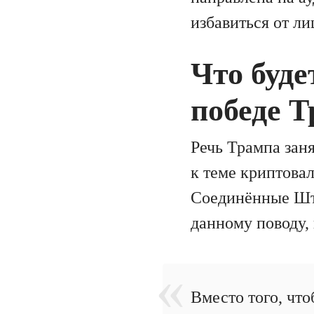
избавиться от л
Что буд
победе 
Речь Трампа заня
к теме криптова
Соединённые Шта
данному поводу,
Вместо того, чт