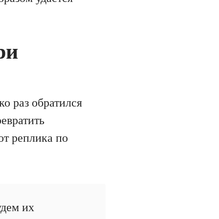
ри
ко раз обратился
ревратить
от реплика по
удем их