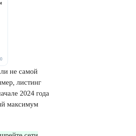
ли не самой
имер, листинг
ачале 2024 года
ий максимум
шрейте сети