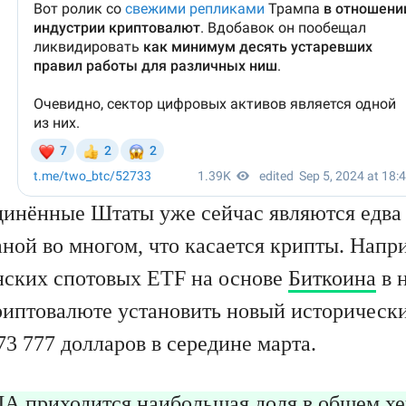
инённые Штаты уже сейчас являются едва 
аной во многом, что касается крипты. Напр
нских спотовых ETF на основе
Биткоина
в н
риптовалюте установить новый историческ
73 777 долларов в середине марта.
А приходится наибольшая доля в общем хе