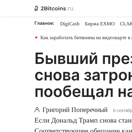
Главное:
DigiCash
Биржа EXMO
CLAR
Ethereum на PoS
Кредит на Bit
Как заработать биткоины на видеокарте в
Бывший пре
снова затро
пообещал на
Григорий Поперечный
6 сентяб
Если Дональд Трамп снова стан
Соответствующее обещание канд