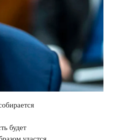
собирается
ть будет
бразом удастся