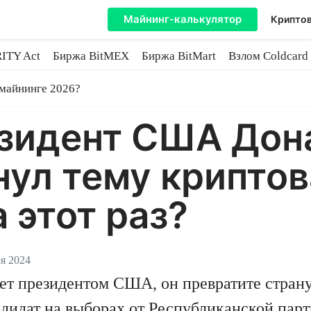
Майнинг-калькулятор
Криптов
ITY Act
Биржа BitMEX
Биржа BitMart
Взлом Coldcard
coin
 майнинге 2026?
зидент США Дон
нул тему криптов
 этот раз?
ря 2024
ет президентом США, он превратите стран
идат на выборах от Республиканской парти