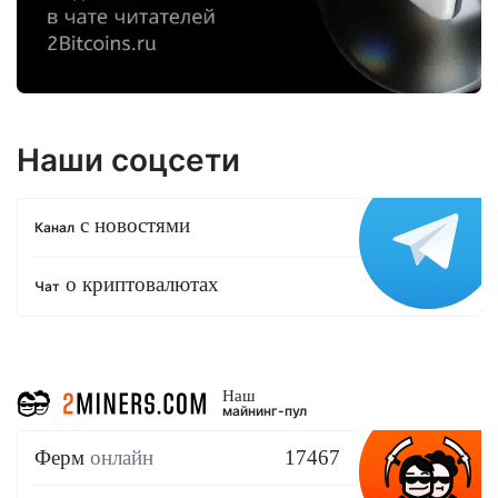
Наши соцсети
с новостями
Канал
о криптовалютах
Чат
Наш
майнинг-пул
Ферм
онлайн
17467