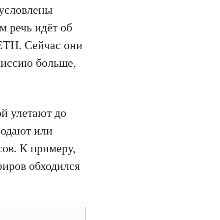
бусловлены
м речь идёт об
ETH. Сейчас они
миссию больше,
ой улетают до
родают или
ов. К примеру,
фиров обходился