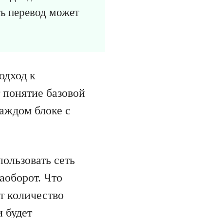
ть перевод может
одход к
 понятие базовой
каждом блоке с
пользовать сеть
аоборот. Что
т количество
и будет