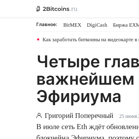
Главное:
BitMEX
DigiCash
Биржа EX
Ethereum на PoS
Shares в майн
Как заработать биткоины на видеокарте в
Четыре глав
важнейшем о
Эфириума
Григорий Поперечный
25 июня 
В июле сеть Eth ждёт обновлен
блокчейна Эфириума, поэтому от