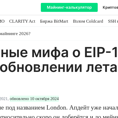
Майнинг-калькулятор
Криптов
MO
CLARITY Act
Биржа BitMart
Взлом Coldcard
SSH 
инге
 майнинге 2026?
ные мифа о EIP-
бновлении лета
2021,
обновлено 10 октября 2024
ие под названием London. Апдейт уже начал
носительно скоро он доберётся и до мейнн