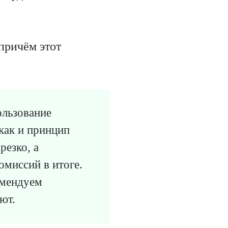
причём этот
ользование
как и принцип
резко, а
омиссий в итоге.
омендуем
ют.