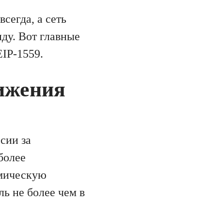
сегда, а сеть
нду. Вот главные
IP-1559.
нижения
сии за
более
тмическую
ль не более чем в