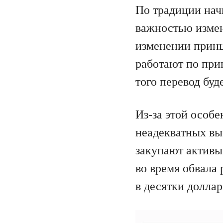
По традиции нач
важностью измен
изменении принц
работают по при
того перевод буд
Из-за этой особ
неадекватных вы
закупают активы
во время обвала
в десятки доллар