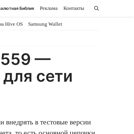
Поиск
Поиск
Реклама
Контакты
алютная Библия
на Hive OS
Samsung Wallet
1559 —
 для сети
и внедрять в тестовые версии
ета, то есть основной цепочки.