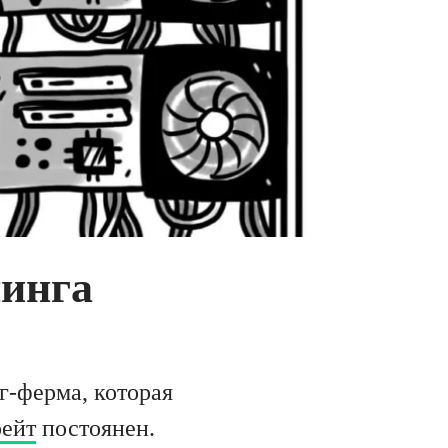
нинга
нг-ферма, которая
рейт
постоянен.