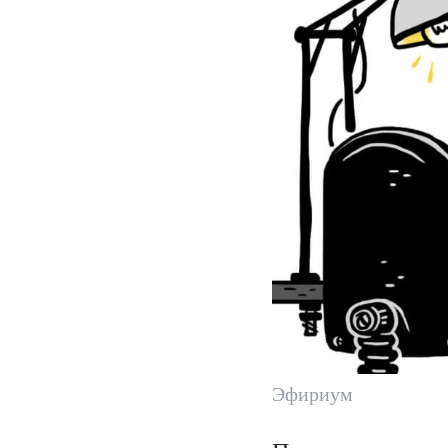
Эфириум