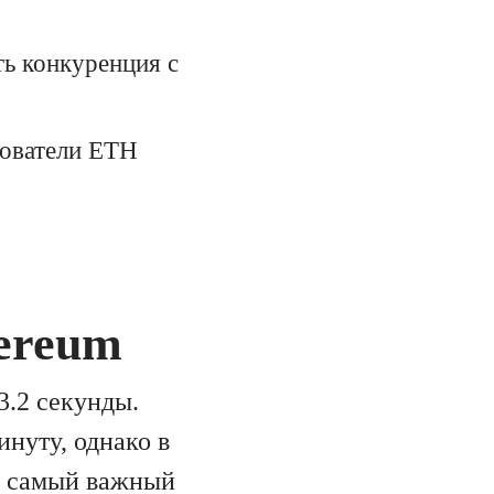
ь конкуренция с
ователи ETH
ereum
3.2 секунды.
инуту, однако в
то самый важный