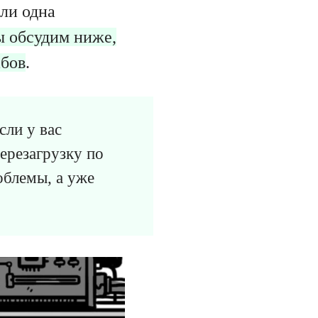
ли одна
ы обсудим ниже,
абов
.
сли у вас
ерезагрузку по
облемы, а уже