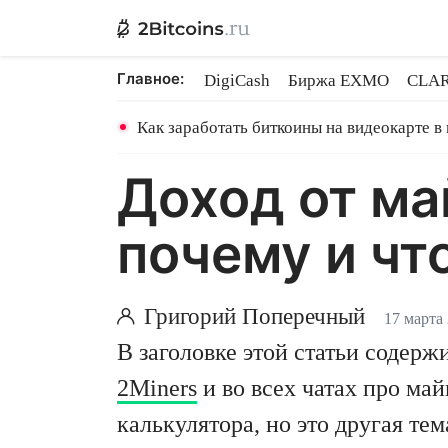
Главное:
DigiCash
Биржа EXMO
CLAR
Ethereum на PoS
Кредит на Bit
Как заработать биткоины на видеокарте в
Доход от ма
почему и чт
Григорий Поперечный
17 марта 
В заголовке этой статьи содер
2Miners
и во всех чатах про май
калькулятора, но это другая те