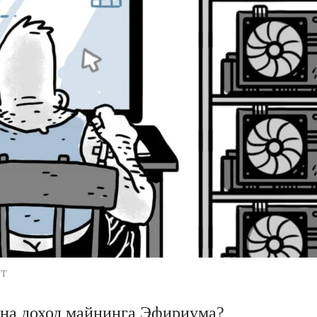
т
т на доход майнинга Эфириума?