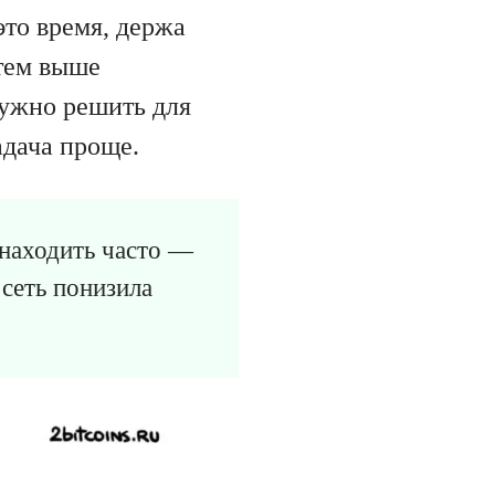
это время, держа
 тем выше
нужно решить для
адача проще.
 находить часто —
 сеть понизила