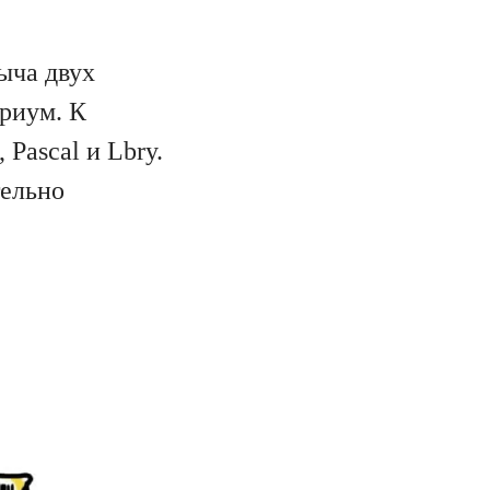
ыча двух
риум. К
Pascal и Lbry.
тельно