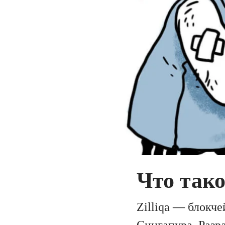
Что тако
Zilliqa — блокч
Сингапура. Разр