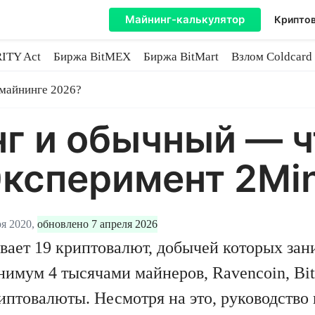
Майнинг-калькулятор
Криптов
ITY Act
Биржа BitMEX
Биржа BitMart
Взлом Coldcard
coin
 майнинге 2026?
г и обычный — ч
ксперимент 2Mi
я 2020,
обновлено 7 апреля 2026
ает 19 криптовалют, добычей которых зан
имум 4 тысячами майнеров, Ravencoin, Bitc
иптовалюты. Несмотря на это, руководство 