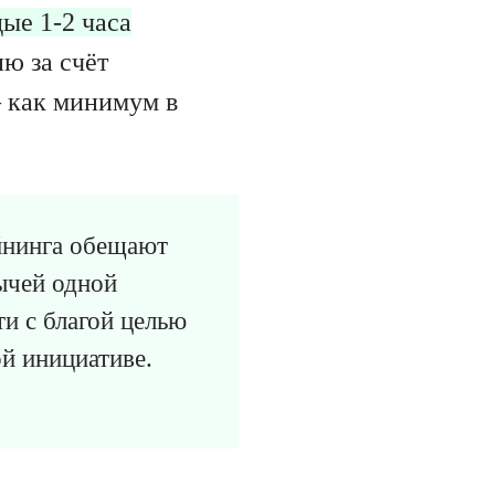
ые 1-2 часа
ию за счёт
 как минимум в
айнинга обещают
ычей одной
и с благой целью
ой инициативе.