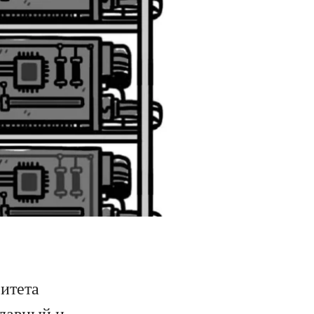
ситета
плавный и