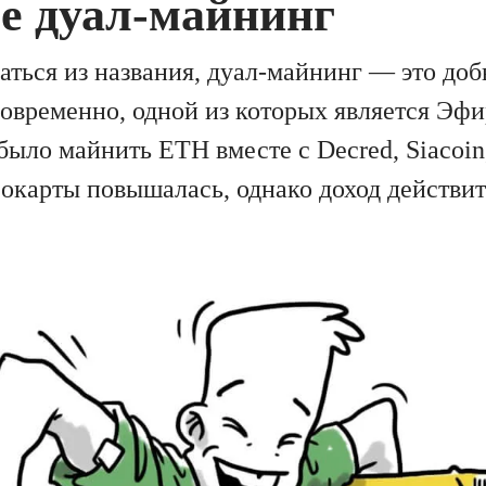
ое дуал-майнинг
аться из названия, дуал-майнинг — это доб
овременно, одной из которых является Эфи
ыло майнить ETH вместе с Decred, Siacoin, 
еокарты повышалась, однако доход действи