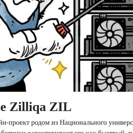
е Zilliqa ZIL
ейн-проект родом из Национального универ
аботчики характеризуют его как быстрый, 