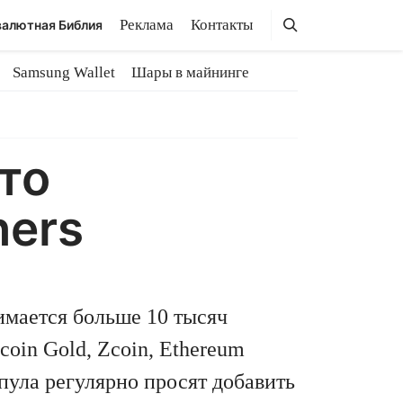
Поиск
Поиск
Реклама
Контакты
алютная Библия
Samsung Wallet
Шары в майнинге
то
ners
имается больше 10 тысяч
oin Gold, Zcoin, Ethereum
пула регулярно просят добавить