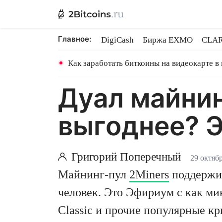
Главное:
DigiCash
Биржа EXMO
CLAR
Ethereum на PoS
Кредит на Bit
Как заработать биткоины на видеокарте в
Дуал майнин
выгоднее? Э
Григорий Поперечный
29 октябр
Майнинг-пул
2Miners
поддержив
человек. Это Эфириум с как мин
Classic и прочие популярные кр