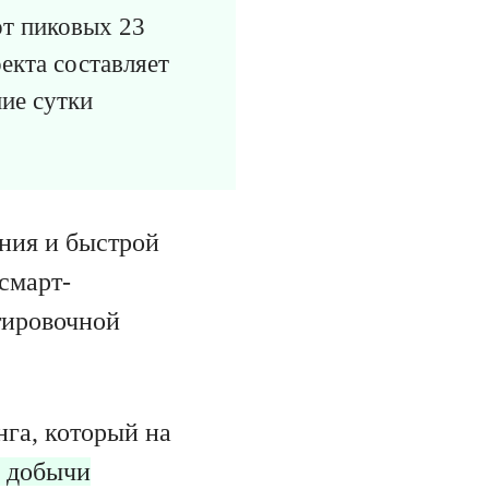
от пиковых 23
екта составляет
ние сутки
ния и быстрой
смарт-
нтировочной
га, который на
я добычи