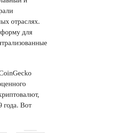
рали
ых отраслях.
тформу для
ентрализованные
 CoinGecko
оценного
криптовалют,
 года. Вот