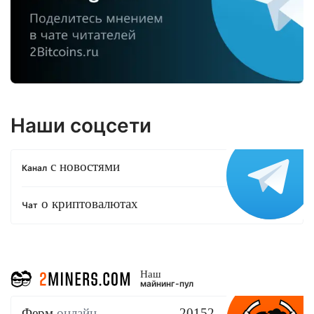
Наши соцсети
с новостями
Канал
о криптовалютах
Чат
Наш
майнинг-пул
Ферм
онлайн
20152