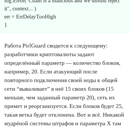
log.Error("Chain is a malicious and we should reject
it", context... )
err = ErrDelayTooHigh
}
Работа PirlGuard сводится к следующему:
разработчики криптовалюты задают
определённый параметр — количество блоков,
например, 20. Если атакующий после
повторного подключения своей ноды к общей
сети “вываливает” в неё 15 своих блоков (15
меньше, чем заданный параметр 20), сеть их
примет и реорганизуется. Если блоков будет 25,
такая ветка будет отклонена. Вот и всё. Никакой
мудрёной системы штрафов и параметра Х там