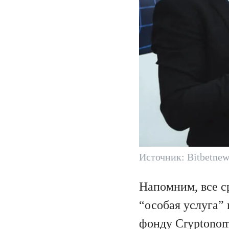
Источник: Bitbetnew
Напомним, все с
“особая услуга”
фонду Cryptonom