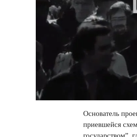
Основатель прое
приевшейся схем
государством”, 