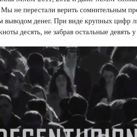
 Мы не перестали верить сомнительным пр
 выводом денег. При виде крупных цифр л
кноты десять, не забрав остальные девять у