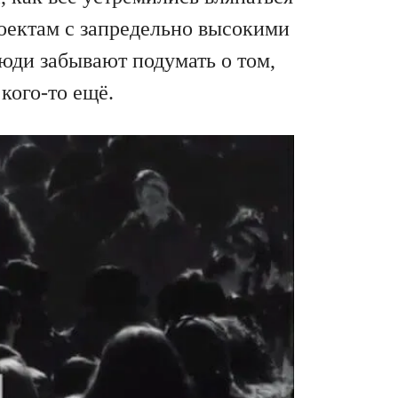
оектам с запредельно высокими
юди забывают подумать о том,
 кого-то ещё.