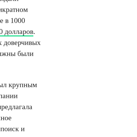
икратном
е в 1000
0 долларов
.
х доверчивых
олжны были
был крупным
мпании
предлагала
лное
 поиск и