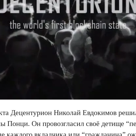
кта Децентурион Николай Евдокимов реши
ы Понци. Он провозгласил своё детище “п
где каждого вкладчика или “гражданина” о