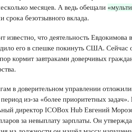
 несколько месяцев. А ведь обещали
«мульти
и срока безотзывного вклада.
т известно, что деятельность Евдокимова 
удило его в спешке покинуть США. Сейчас о
 пор кормит завтраками доверчивых граждан
ства.
гам в доверительном управлении отложили
период из-за «более приоритетных задач».
ный директор ICOBox Hub Евгений Морозо
ларов за невыплату зарплаты. Он утверждае
ия на должности он нашёл массу нарушен