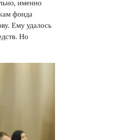
льно, именно
кам фонда
ву. Ему удалось
едств. Но