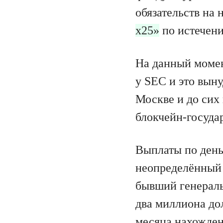
обязательств на
х25»
по истечени
На данный момен
у SEC и это вын
Москве и до сих
блокчейн-государ
Выплаты по день
неопределённый 
бывший генераль
два миллиона дол
месяца нахожден