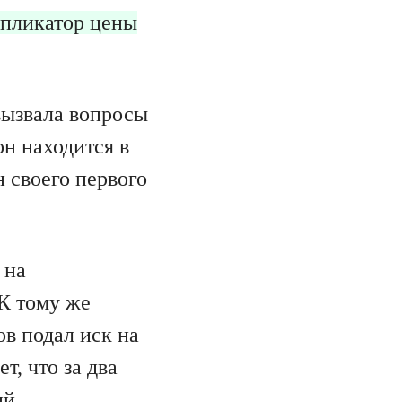
пликатор цены
вызвала вопросы
н находится в
 своего первого
 на
 К тому же
в подал иск на
т, что за два
ий