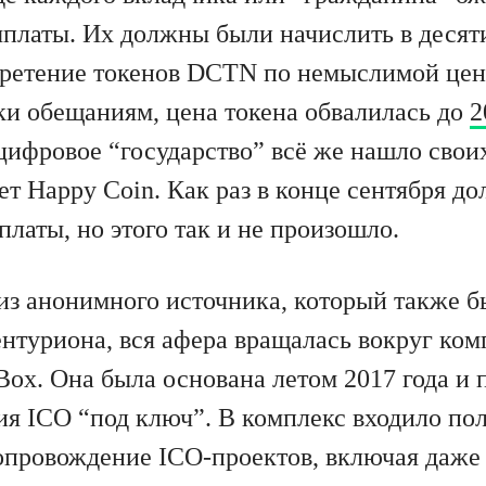
платы. Их должны были начислить в десят
бретение токенов DCTN по немыслимой цен
ки обещаниям, цена токена обвалилась до
2
 цифровое “государство” всё же нашло свои
ет Happy Coin. Как раз в конце сентября д
латы, но этого так и не произошло.
з анонимного источника, который также 
нтуриона, вся афера вращалась вокруг ко
ox. Она была основана летом 2017 года и 
ия ICO “под ключ”. В комплекс входило по
опровождение ICO-проектов, включая даже