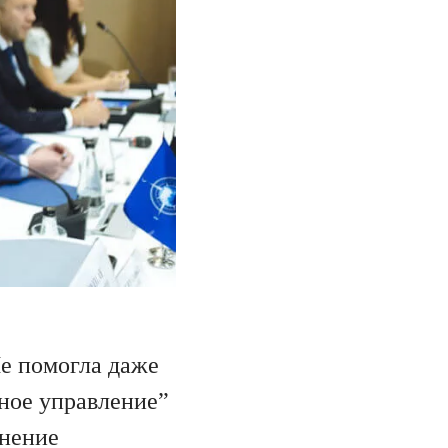
Не помогла даже
ьное управление”
лнение