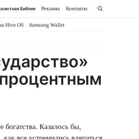
Поиск
Поиск
Реклама
Контакты
алютная Библия
на Hive OS
Samsung Wallet
сударство»
-процентным
 богатства. Казалось бы,
как все устремились вляпаться