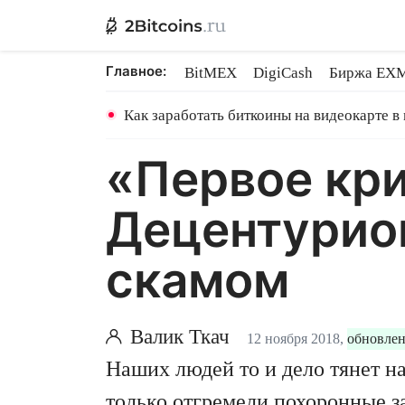
Главное:
BitMEX
DigiCash
Биржа EX
Ethereum на PoS
Shares в майн
Как заработать биткоины на видеокарте в
«Первое кр
Децентурио
скамом
Валик Ткач
12 ноября 2018,
обновлен
Наших людей то и дело тянет на
только отгремели похоронные 