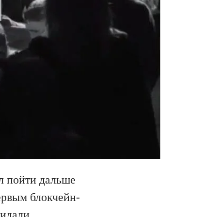
л пойти дальше
ервым блокчейн-
жидали