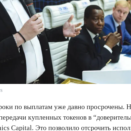
s
роки по выплатам уже давно просрочены. 
 передачи купленных токенов в “доверител
ics Capital. Это позволило отсрочить испо