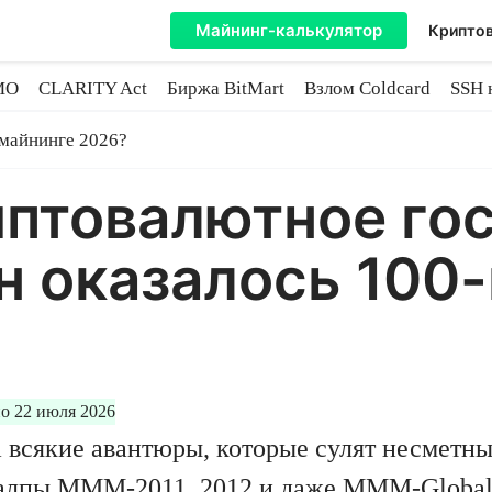
Майнинг-калькулятор
Криптов
MO
CLARITY Act
Биржа BitMart
Взлом Coldcard
SSH 
инге
 майнинге 2026?
иптовалютное го
н оказалось 100
о 22 июля 2026
 всякие авантюры, которые сулят несметные
залпы МММ-2011, 2012 и даже MMM-Global, 