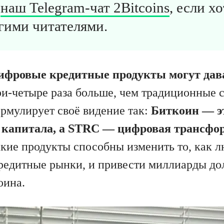
в
наш Telegram-чат 2Bitcoins
, если х
гими читателями.
ифровые кредитные продукты могут дава
ри-четыре раза больше, чем традиционные 
ормулирует своё видение так:
Биткоин — э
капитала, а STRC — цифровая трансфо
акие продукты способны изменить то, как 
едитные рынки, и привести миллиарды до
оина.