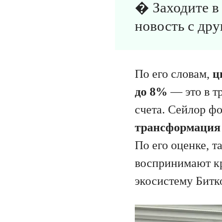
� Заходите 
новость с дру
По его словам,
ц
до 8%
— это в т
счета. Сейлор ф
трансформация 
По его оценке, т
воспринимают кр
экосистему Битк