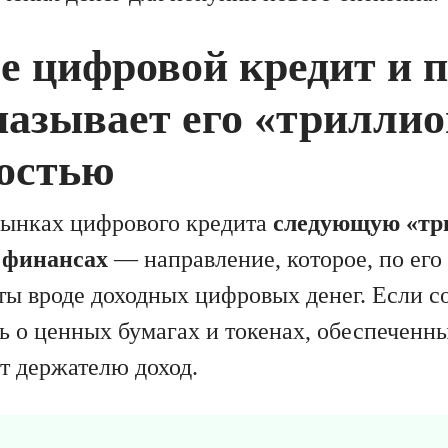
е цифровой кредит и 
называет его «трилли
остью
рынках цифрового кредита
следующую «тр
 финансах
— направление, которое, по его
ты вроде доходных цифровых денег. Если с
чь о ценных бумагах и токенах, обеспеченн
т держателю доход.