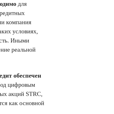
ходимо
для
кредитных
сли компания
аких условиях,
ость. Иными
ение реальной
едит обеспечен
 Под цифровым
ных акций STRC,
тся как основной