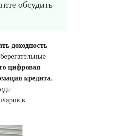
отите обсудить
ть доходность
сберегательные
то цифровая
рмация кредита
.
люди
лларов в