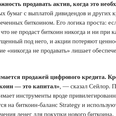
жность продавать актив, когда это необ
х бумаг с выплатой дивидендов и других 
печенных биткоином. Его логика проста: е
 что не продаст биткоин никогда и ни при к
пущенный под него, и акции потеряют ценн
ие «никогда не продавать» лишает обеспеч
мается продажей цифрового кредита. Кр
коин — это капитал»
, — сказал Сейлор.
имает инструменты вроде привилегирован
ся на биткоин-баланс Strategy и использую
чения денег для покупки нового биткоина.