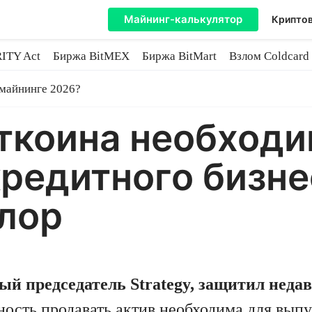
Майнинг-калькулятор
Криптов
ITY Act
Биржа BitMEX
Биржа BitMart
Взлом Coldcard
coin
 майнинге 2026?
ткоина необходи
редитного бизнес
лор
й председатель Strategy, защитил нед
жность продавать актив необходима для вып