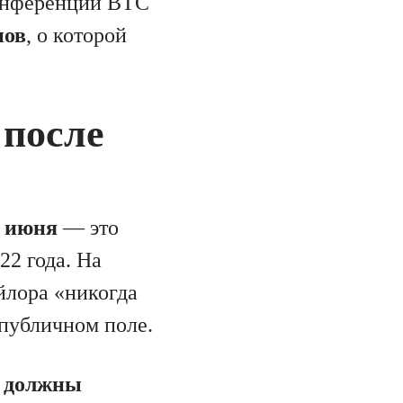
конференции BTC
нов
, о которой
 после
1 июня
— это
22 года. На
йлора «никогда
 публичном поле.
,
должны