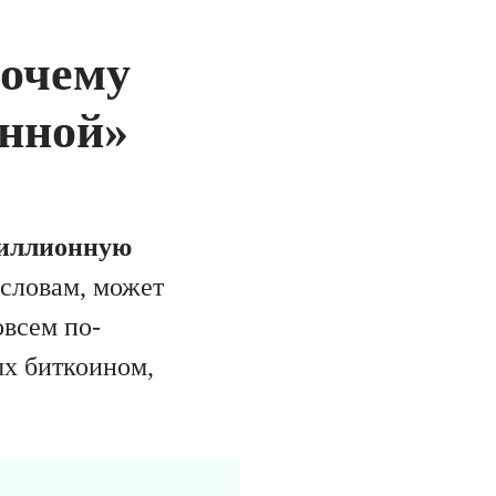
почему
онной»
иллионную
 словам, может
овсем по-
ых биткоином,