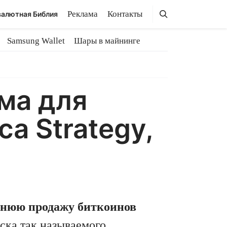
Поиск
Поиск
Реклама
Контакты
алютная Библия
Samsung Wallet
Шары в майнинге
ма для
а Strategy,
авнюю продажу биткоинов
уска так называемого