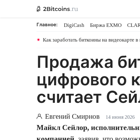
Главное:
DigiCash
Биржа EXMO
CLAR
Ethereum на PoS
Кредит на Bit
Как заработать биткоины на видеокарте в
Продажа би
цифрового к
считает Сей
Евгений Смирнов
14 июня 2026
Майкл Сейлор, исполнительны
компанией
, заявив, что возмо