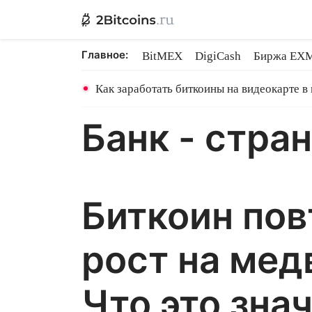
Главное:
BitMEX
DigiCash
Биржа EX
Ethereum на PoS
Shares в майн
Как заработать биткоины на видеокарте в
Банк - стра
Биткоин по
рост на мед
Что это зна