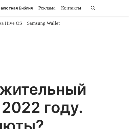
Поиск
Поиск
Реклама
Контакты
алютная Библия
на Hive OS
Samsung Wallet
лжительный
2022 году.
алюты?