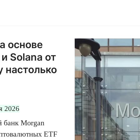
а основе
и Solana от
y настолько
я 2026
й банк Morgan
риптовалютных ETF