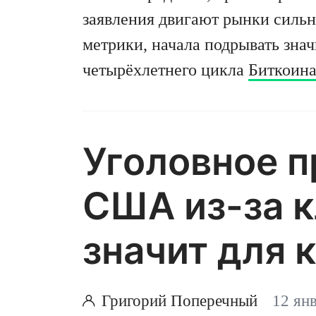
заявления двигают рынки сильн
метрики, начала подрывать зна
четырёхлетнего цикла
Биткоин
значительно отставал по доходн
стремительного роста фондовых
Соответственно,
теперь индуст
Уголовное 
зависит от ожиданий ликвиднос
США из-за к
а не от общего аппетита к риску
значит для 
Григорий Поперечный
12 ян