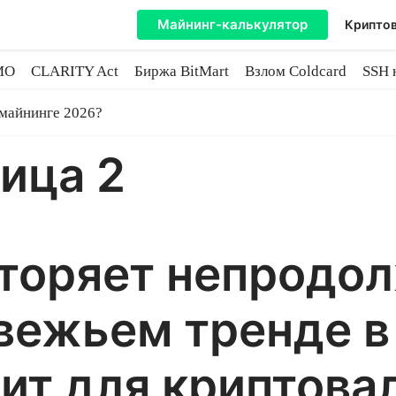
Майнинг-калькулятор
Криптов
MO
CLARITY Act
Биржа BitMart
Взлом Coldcard
SSH 
инге
 майнинге 2026?
ница 2
вторяет непродо
вежьем тренде в 
чит для криптов