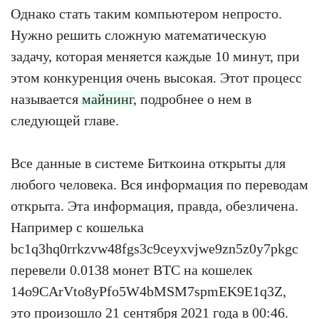
Однако стать таким компьютером непросто.
Нужно решить сложную математическую
задачу, которая меняется каждые 10 минут, при
этом конкуренция очень высокая. Этот процесс
называется
майнинг
, подробнее о нем в
следующей главе.
Все данные в системе Биткоина открыты для
любого человека. Вся информация по переводам
открыта. Эта информация, правда, обезличена.
Например с кошелька
bc1q3hq0rrkzvw48fgs3c9ceyxvjwe9zn5z0y7pkgc
перевели 0.0138 монет BTC на кошелек
14o9CArVto8yPfo5W4bMSM7spmEK9E1q3Z,
это произошло 21 сентября 2021 года в 00:46.