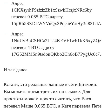
Адрес
1CKXsyrhF9zfzizZb1x9zwkHczjxNRc6by
перевел 0.065 BTC адресу
15pRb5SZDLWNVuQx3PqcueYarHy3u83LdA.
Адрес
1NuUvBpCSHCa2Ltsj4KEVF1wb1kK6xyZQz
перевел 4 BTC адресу
17G52MMSn9tadonQKbo2Ch6oB7PygUc6c7.
И так далее.
Кстати, это реальные данные в сети Биткоин.
Вы можете посмотреть их по ссылке. Для
простоты можем просто считать, что Вася
перевел Маше 0.065 BTC, а Катя перевела Пете