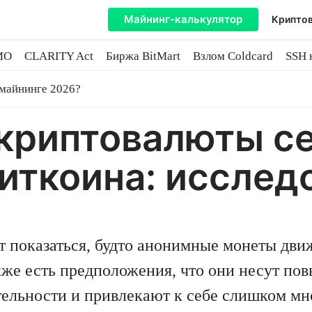
Майнинг-калькулятор
Криптов
MO
CLARITY Act
Биржа BitMart
Взлом Coldcard
SSH 
инге
 майнинге 2026?
криптовалюты с
Биткоина: исслед
показаться, будто анонимные монеты движ
кже есть предположения, что они несут пов
тельности и привлекают к себе слишком мн