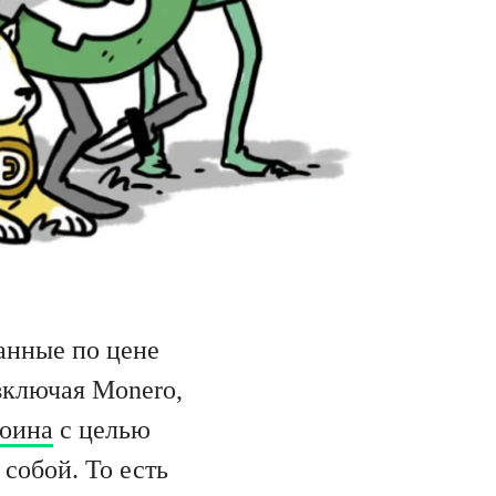
анные по цене
включая Monero,
оина
с целью
собой. То есть