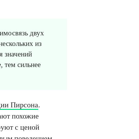
имосвязь двух
нескольких из
я значений
, тем сильнее
ции Пирсона
.
дают похожие
уют с ценой
овым поведением