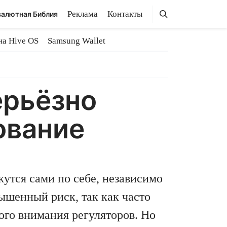
Поиск
Поиск
Реклама
Контакты
алютная Библия
на Hive OS
Samsung Wallet
ерьёзно
ование
утся сами по себе, независимо
ышенный риск, так как часто
ого внимания регуляторов. Но