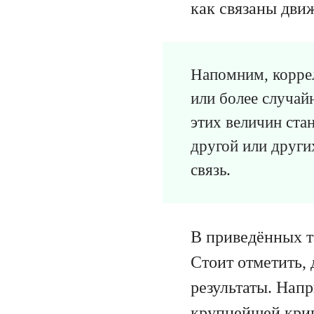
как связаны дви
Напомним, коррел
или более случай
этих величин ста
другой или други
связь.
В приведённых 
Стоит отметить,
результаты. Нап
крупнейшей кри