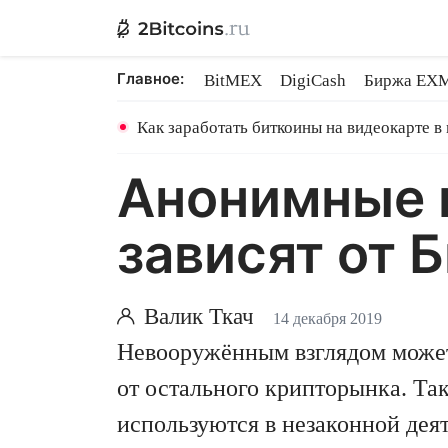
Главное:
BitMEX
DigiCash
Биржа EX
Ethereum на PoS
Shares в майн
Как заработать биткоины на видеокарте в
Анонимные 
зависят от 
Валик Ткач
14 декабря 2019
Невооружённым взглядом может 
от остального крипторынка. Та
используются в незаконной дея