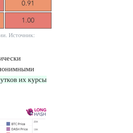
ии. Источник:
рически
анонимными
утков их курсы