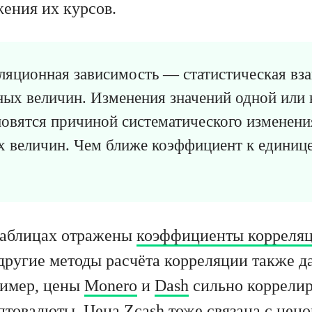
жения их курсов.
яционная зависимость — статистическая вза
ных величин. Изменения значений одной или 
новятся причиной систематического изменени
х величин. Чем ближе коэффициент к единице
таблицах отражены
коэффициенты корреля
 другие методы расчёта корреляции также 
ример, цены
Monero
и
Dash
сильно коррелир
птовалюты. Цена
Zcash
тоже связана с цен